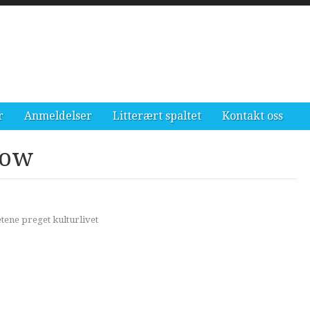
r
Anmeldelser
Litterært spaltet
Kontakt oss
how
tene preget kulturlivet