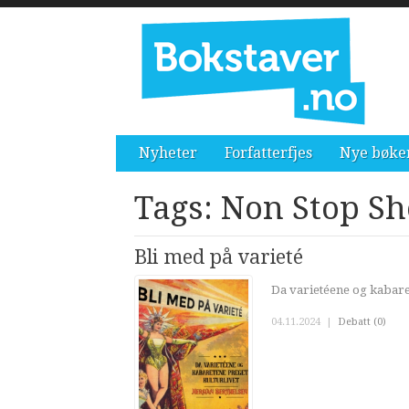
Nyheter
Forfatterfjes
Nye bøke
Tags: Non Stop S
Bli med på varieté
Da varietéene og kabare
04.11.2024
|
Debatt (0)