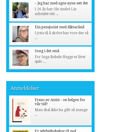
– Jeg har med egne øyne sett det
I 26 år har Ole André Lie
arbeidet tett ...
Ein pensjonist med diktarånd
Lysta til å skrive har vore der så
...
Song i det små
For Inga Robøle Hegge er livet
sjølv ...
Anmeldelser
Frans av Assisi – en helgen for
vår tid?
Man skal ikke ha gått så mange
...
Er selvhjelpsbøker til god