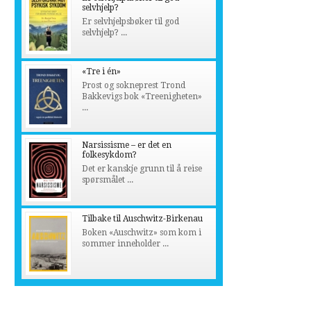
selvhjelp?
Er selvhjelpsbøker til god
selvhjelp? ...
«Tre i én»
Prost og sokneprest Trond
Bakkevigs bok «Treenigheten»
...
Narsissisme – er det en
folkesykdom?
Det er kanskje grunn til å reise
spørsmålet ...
Tilbake til Auschwitz-Birkenau
Boken «Auschwitz» som kom i
sommer inneholder ...