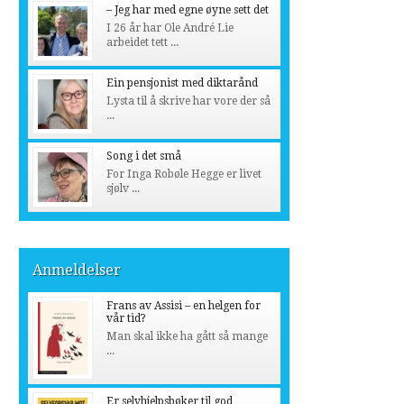
– Jeg har med egne øyne sett det
I 26 år har Ole André Lie
arbeidet tett ...
Ein pensjonist med diktarånd
Lysta til å skrive har vore der så
...
Song i det små
For Inga Robøle Hegge er livet
sjølv ...
Anmeldelser
Frans av Assisi – en helgen for
vår tid?
Man skal ikke ha gått så mange
...
Er selvhjelpsbøker til god