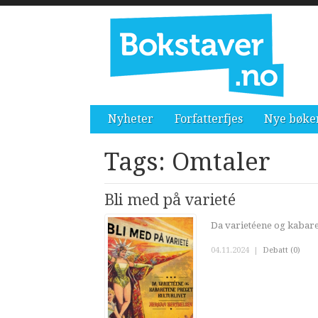
Nyheter
Forfatterfjes
Nye bøke
Tags: Omtaler
Bli med på varieté
Da varietéene og kabare
04.11.2024
|
Debatt (0)