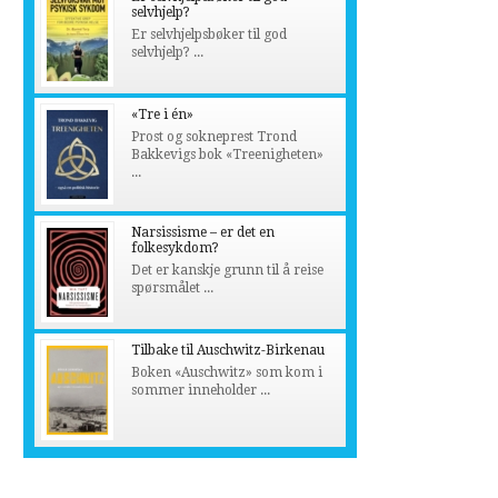
selvhjelp?
Er selvhjelpsbøker til god
selvhjelp? ...
«Tre i én»
Prost og sokneprest Trond
Bakkevigs bok «Treenigheten»
...
Narsissisme – er det en
folkesykdom?
Det er kanskje grunn til å reise
spørsmålet ...
Tilbake til Auschwitz-Birkenau
Boken «Auschwitz» som kom i
sommer inneholder ...