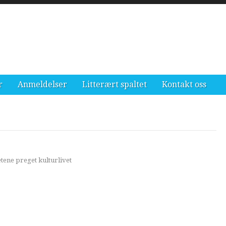
r
Anmeldelser
Litterært spaltet
Kontakt oss
tene preget kulturlivet