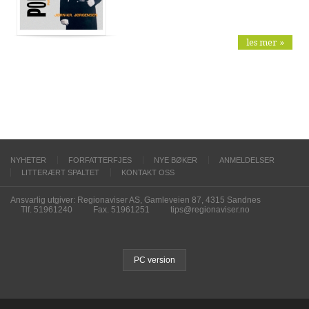
les mer »
NYHETER
FORFATTERFJES
NYE BØKER
ANMELDELSER
LITTERÆRT SPALTET
KONTAKT OSS
Ansvarlig utgiver: Regionaviser AS, Gamleveien 87, 4315 Sandnes
Tlf. 51961240
Fax. 51961251
tips@regionaviser.no
PC version