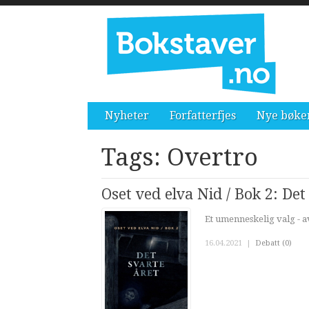
Nyheter
Forfatterfjes
Nye bøke
Tags: Overtro
Oset ved elva Nid / Bok 2: Det
Et umenneskelig valg - a
16.04.2021
|
Debatt (0)