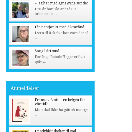
– Jeg har med egne øyne sett det
I 26 år har Ole André Lie
arbeidet tett ...
Ein pensjonist med diktarånd
Lysta til å skrive har vore der så
...
Song i det små
For Inga Robøle Hegge er livet
sjølv ...
Anmeldelser
Frans av Assisi – en helgen for
vår tid?
Man skal ikke ha gått så mange
...
Er selvhjelpsbøker til god