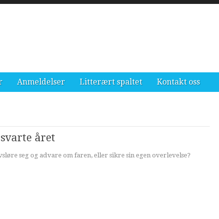
r
Anmeldelser
Litterært spaltet
Kontakt oss
 svarte året
vsløre seg og advare om faren, eller sikre sin egen overlevelse?