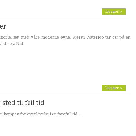
les mer »
ner
storie, sett med våre moderne øyne. Kjersti Waterloo tar oss på en
 ved elva Nid.
les mer »
sted til feil tid
 kampen for overlevelse i en farefull tid ...