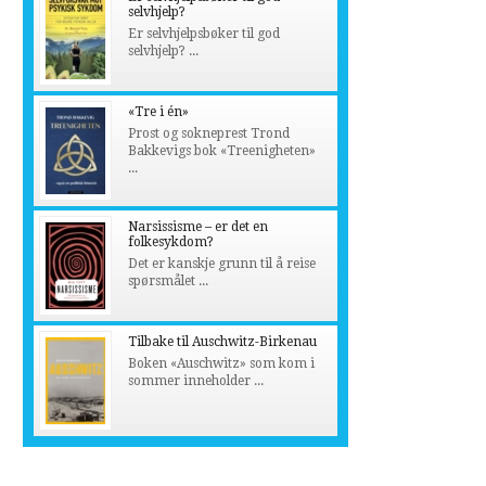
selvhjelp?
Er selvhjelpsbøker til god
selvhjelp? ...
«Tre i én»
Prost og sokneprest Trond
Bakkevigs bok «Treenigheten»
...
Narsissisme – er det en
folkesykdom?
Det er kanskje grunn til å reise
spørsmålet ...
Tilbake til Auschwitz-Birkenau
Boken «Auschwitz» som kom i
sommer inneholder ...