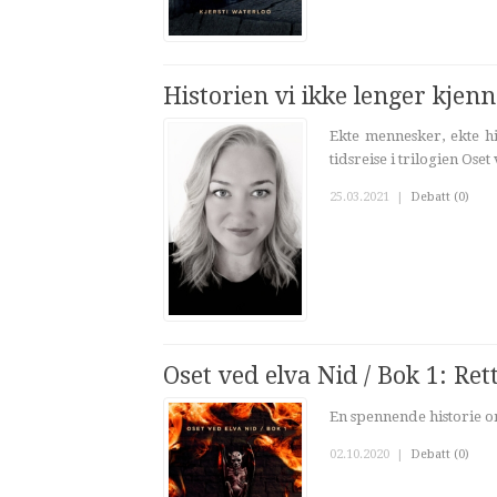
Historien vi ikke lenger kjen
Ekte mennesker, ekte hi
tidsreise i trilogien Oset
25.03.2021
|
Debatt (0)
Oset ved elva Nid / Bok 1: Rett 
En spennende historie om
02.10.2020
|
Debatt (0)