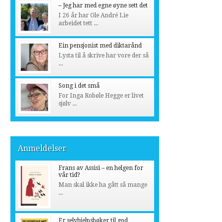
– Jeg har med egne øyne sett det
I 26 år har Ole André Lie
arbeidet tett ...
Ein pensjonist med diktarånd
Lysta til å skrive har vore der så
...
Song i det små
For Inga Robøle Hegge er livet
sjølv ...
Anmeldelser
Frans av Assisi – en helgen for
vår tid?
Man skal ikke ha gått så mange
...
Er selvhjelpsbøker til god