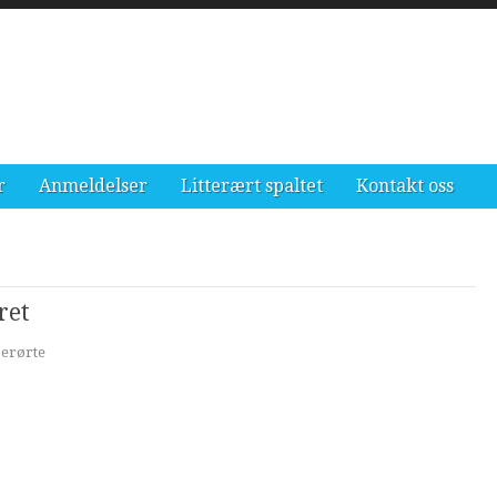
r
Anmeldelser
Litterært spaltet
Kontakt oss
ret
berørte