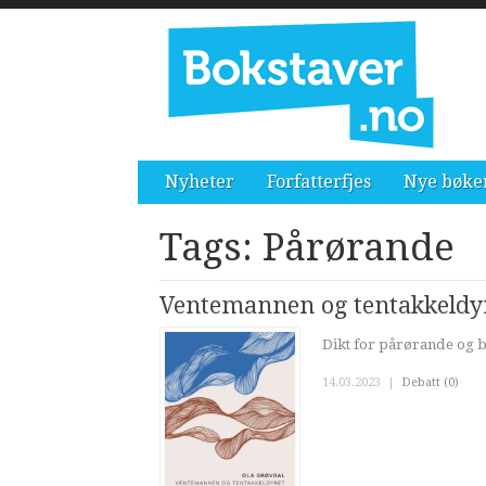
Nyheter
Forfatterfjes
Nye bøke
Tags: Pårørande
Ventemannen og tentakkeldy
Dikt for pårørande og 
14.03.2023
|
Debatt (0)