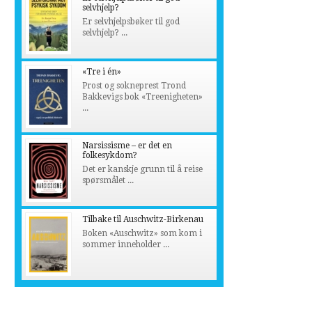
selvhjelp?
Er selvhjelpsbøker til god
selvhjelp? ...
«Tre i én»
Prost og sokneprest Trond
Bakkevigs bok «Treenigheten»
...
Narsissisme – er det en
folkesykdom?
Det er kanskje grunn til å reise
spørsmålet ...
Tilbake til Auschwitz-Birkenau
Boken «Auschwitz» som kom i
sommer inneholder ...