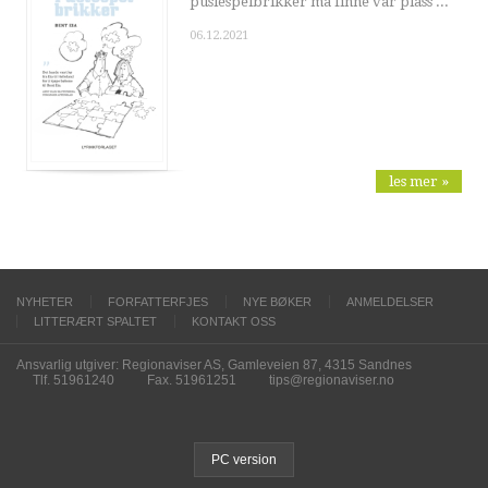
puslespelbrikker må finne vår plass ...
06.12.2021
les mer »
NYHETER
FORFATTERFJES
NYE BØKER
ANMELDELSER
LITTERÆRT SPALTET
KONTAKT OSS
Ansvarlig utgiver: Regionaviser AS, Gamleveien 87, 4315 Sandnes
Tlf. 51961240
Fax. 51961251
tips@regionaviser.no
PC version