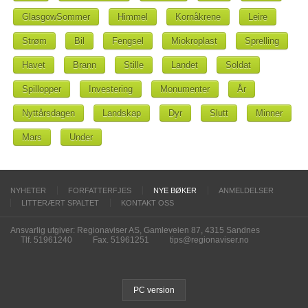
GlasgowSommer
Himmel
Kornåkrene
Leire
Strøm
Bil
Fengsel
Miokroplast
Sprelling
Havet
Brann
Stille
Landet
Soldat
Spillopper
Investering
Monumenter
År
Nyttårsdagen
Landskap
Dyr
Slutt
Minner
Mars
Under
NYHETER
FORFATTERFJES
NYE BØKER
ANMELDELSER
LITTERÆRT SPALTET
KONTAKT OSS
Ansvarlig utgiver: Regionaviser AS, Gamleveien 87, 4315 Sandnes
Tlf. 51961240
Fax. 51961251
tips@regionaviser.no
PC version