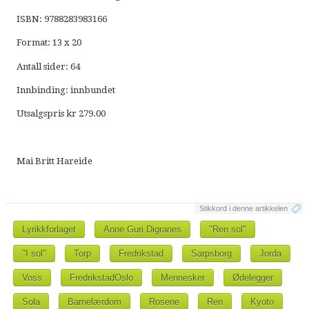
ISBN: 9788283983166
Format: 13 x 20
Antall sider: 64
Innbinding: innbundet
Utsalgspris kr 279.00
Mai Britt Hareide
Stikkord i denne artikkelen
Lyrikkforlaget
Anne Guri Digranes
"Ren sol"
"I sol"
Torp
Fredrikstad
Sarpsborg
Jorda
Voss
FredrikstadOslo
Mennesker
Ødelegger
Sola
Barnelærdom
Rosene
Ren
Kyoto