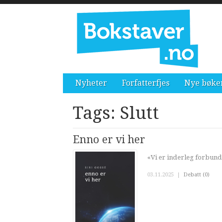
Nyheter
Forfatterfjes
Nye bøke
Tags: Slutt
Enno er vi her
«Vi er inderleg forbund
03.11.2025
|
Debatt (0)