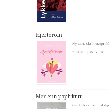
Hjerterom
Ny start. Skrik ut, sprek
29.04.2025
|
Debatt (0)
Mer enn papirkutt
Ord til trøst når livet skje