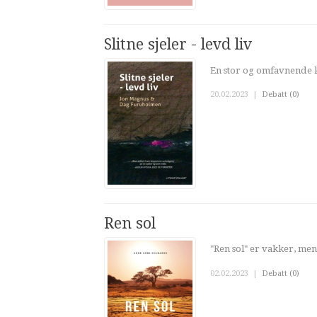
Slitne sjeler - levd liv
En stor og omfavnende k
20.02.2023
|
Debatt (0)
Ren sol
"Ren sol" er vakker, men 
02.02.2023
|
Debatt (0)