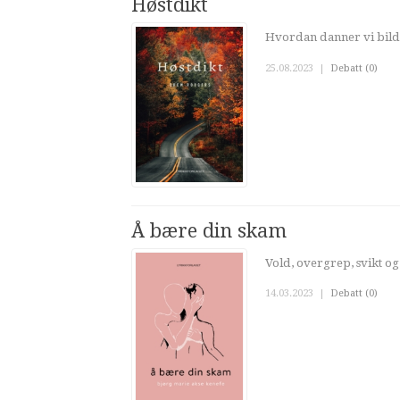
Høstdikt
Hvordan danner vi bildet
25.08.2023
|
Debatt (0)
Å bære din skam
Vold, overgrep, svikt og 
14.03.2023
|
Debatt (0)