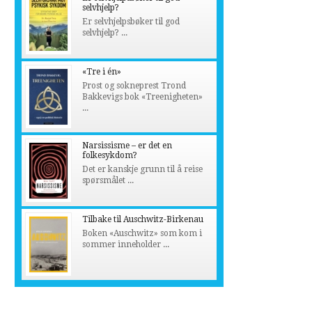
selvhjelp?
Er selvhjelpsbøker til god
selvhjelp? ...
«Tre i én»
Prost og sokneprest Trond
Bakkevigs bok «Treenigheten»
...
Narsissisme – er det en
folkesykdom?
Det er kanskje grunn til å reise
spørsmålet ...
Tilbake til Auschwitz-Birkenau
Boken «Auschwitz» som kom i
sommer inneholder ...