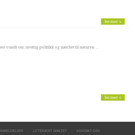
les mer »
er rundt oss, uvettig politikk og nærhet til naturen …
les mer »
ANMELDELSER
LITTERÆRT SPALTET
KONTAKT OSS