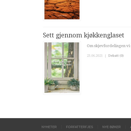
Sett gjennom kjøkkenglaset
Om skjevfordelingen vi s
23.06.2021
|
Debatt (0)
NYHETER
FORFATTERFJES
NYE BØKER