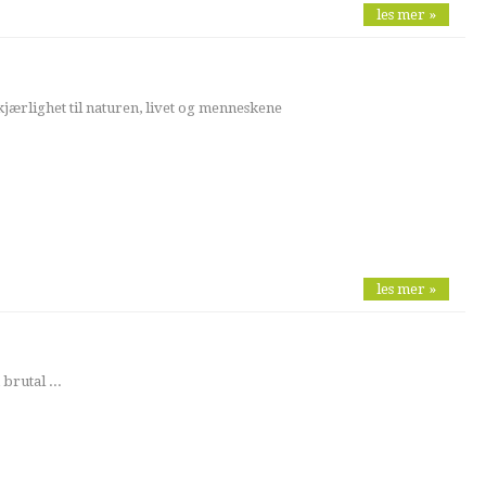
les mer »
jærlighet til naturen, livet og menneskene
les mer »
brutal ...