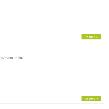
les mer »
st, hvem er du?
les mer »