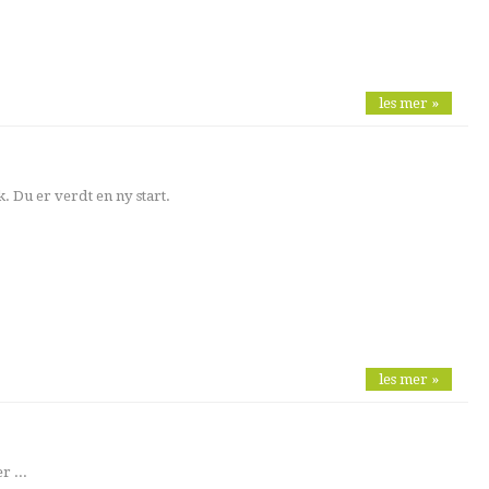
les mer »
k. Du er verdt en ny start.
les mer »
r ...