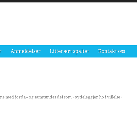
r
Anmeldelser
Litterært spaltet
Kontakt oss
ne med jorda» og samstundes dei som «øydeleggjer ho i villelse»