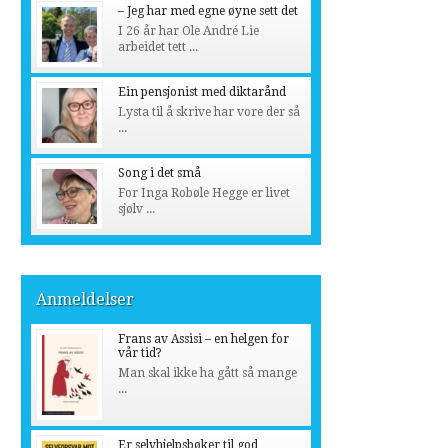
– Jeg har med egne øyne sett det
I 26 år har Ole André Lie
arbeidet tett ...
Ein pensjonist med diktarånd
Lysta til å skrive har vore der så
...
Song i det små
For Inga Robøle Hegge er livet
sjølv ...
Anmeldelser
Frans av Assisi – en helgen for
vår tid?
Man skal ikke ha gått så mange
...
Er selvhjelpsbøker til god