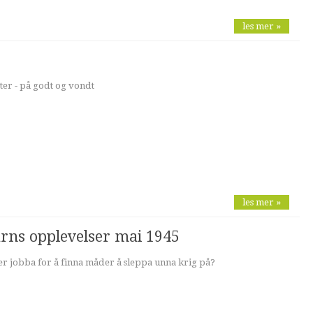
les mer »
ster - på godt og vondt
les mer »
arns opplevelser mai 1945
 jobba for å finna måder å sleppa unna krig på?