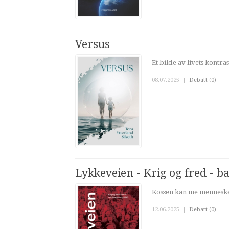
Versus
Et bilde av livets kontra
08.07.2025
|
Debatt (0)
Lykkeveien - Krig og fred - b
Kossen kan me mennesker
12.06.2025
|
Debatt (0)