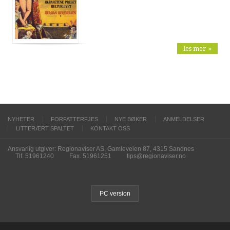
les mer »
NYHETER
FORFATTERFJES
NYE BØKER
ANMELDELSER
LITTERÆRT SPALTET
KONTAKT OSS
Ansvarlig utgiver: Regionaviser AS, Gamleveien 87, 4315 Sandnes
Tlf. 51961240
Fax. 51961251
tips@regionaviser.no
PC version