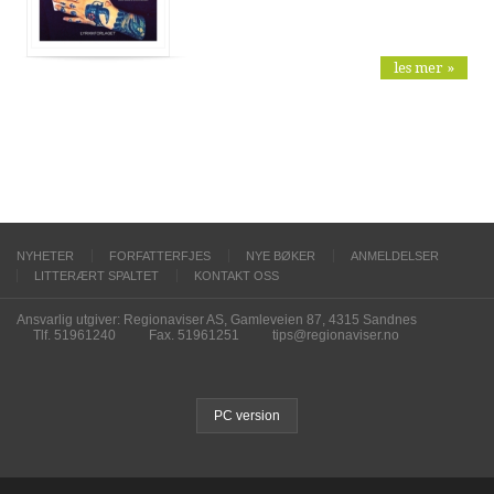
les mer »
NYHETER
FORFATTERFJES
NYE BØKER
ANMELDELSER
LITTERÆRT SPALTET
KONTAKT OSS
Ansvarlig utgiver: Regionaviser AS, Gamleveien 87, 4315 Sandnes
Tlf. 51961240
Fax. 51961251
tips@regionaviser.no
PC version