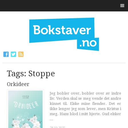
Tags: Stoppe
Orkideer
Jeg bobler over, bobler over av indre
liv. Verden skal se meg vende det andre
kinnet til. Elske mine fiender. Det er
ikke lenger jeg som lever, men Kristus i
meg. Hans blod i mitt hjerte. Gud elsker
...
28.10.2025