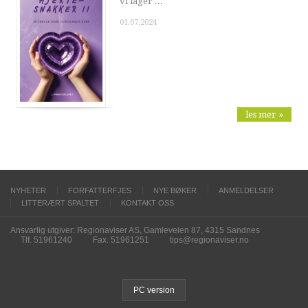
vi lager ...
01.07.2024
les mer »
NYHETER
FORFATTERFJES
NYE BØKER
ANMELDELSER
LITTERÆRT SPALTET
KONTAKT OSS
Ansvarlig utgiver: Regionaviser AS, Gamleveien 87, 4315 Sandnes
Tlf. 51961240
Fax. 51961251
tips@regionaviser.no
PC version