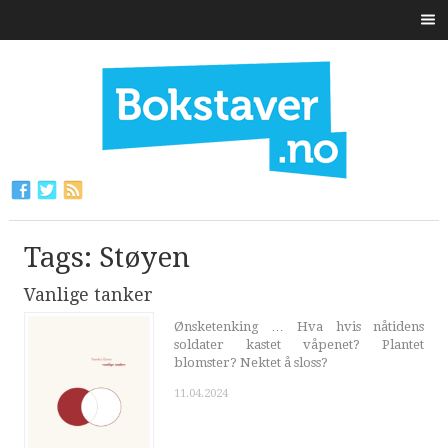
Tags: Støyen
Vanlige tanker
Ønsketenking … Hva hvis nåtidens
soldater kastet våpenet? Plantet
blomster? Nektet å sloss?
11.04.2024