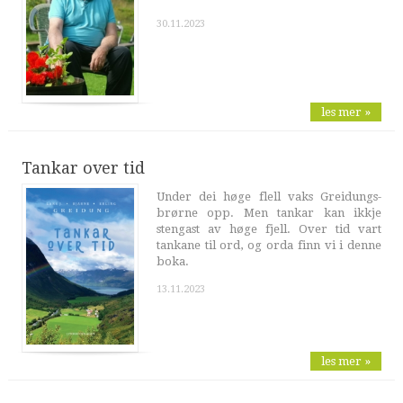
30.11.2023
les mer »
Tankar over tid
Under dei høge flell vaks Greidungs-
brørne opp. Men tankar kan ikkje
stengast av høge fjell. Over tid vart
tankane til ord, og orda finn vi i denne
boka.
13.11.2023
les mer »