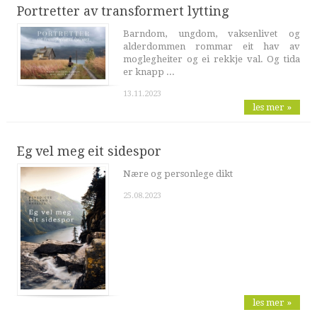
Portretter av transformert lytting
Barndom, ungdom, vaksenlivet og
alderdommen rommar eit hav av
moglegheiter og ei rekkje val. Og tida
er knapp ...
13.11.2023
les mer »
Eg vel meg eit sidespor
Nære og personlege dikt
25.08.2023
les mer »