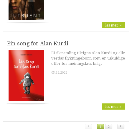
les mer »
Ein song for Alan Kurdi
Ei siktsamling tileigna Alan Kurdi og alle
verdas flykningeborn som er uskuldige
offer for meiningslaus krig.
05.12.2022
les mer »
‹
›
1
2