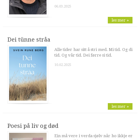
06.03.2025
les mer »
Dei tünne stråa
Alle tider har sitt å stri med. Mi tid. Og di
tid. Og vår tid. Dei førre si tid.
10.02.2025
les mer »
Poesi på liv og død
Ein må vere i verda sjølv når ho ikkje er