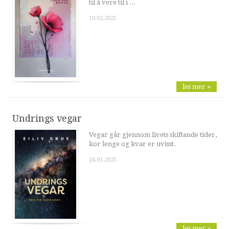
til å vere til i ...
10.02.2025
les mer »
Undrings vegar
Vegar går gjennom livets skiftande tider,
kor lenge og kvar er uvisst.
24.01.2025
les mer »