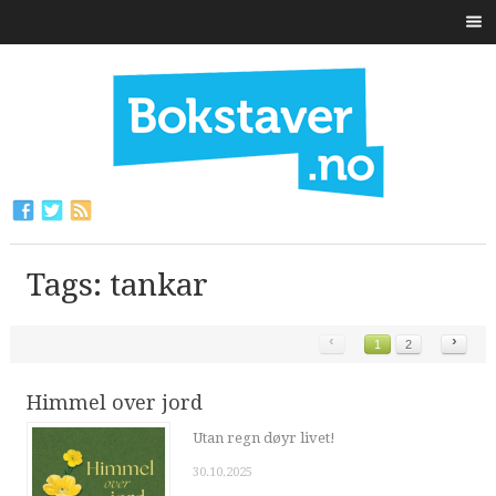
Tags: tankar
‹
›
1
2
Himmel over jord
Utan regn døyr livet!
30.10.2025