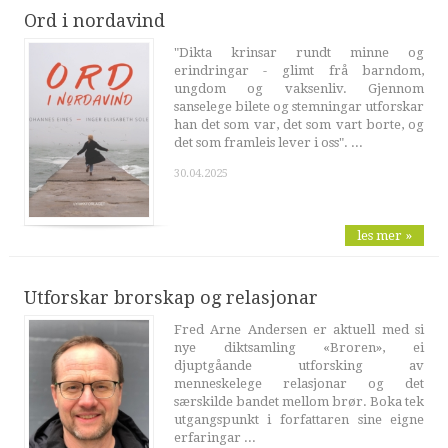
Ord i nordavind
"Dikta krinsar rundt minne og
erindringar - glimt frå barndom,
ungdom og vaksenliv. Gjennom
sanselege bilete og stemningar utforskar
han det som var, det som vart borte, og
det som framleis lever i oss". ...
30.04.2025
les mer »
Utforskar brorskap og relasjonar
Fred Arne Andersen er aktuell med si
nye diktsamling «Broren», ei
djuptgåande utforsking av
menneskelege relasjonar og det
særskilde bandet mellom brør. Boka tek
utgangspunkt i forfattaren sine eigne
erfaringar ...