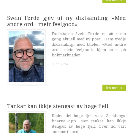
Svein Førde gjev ut ny diktsamling: «Med
andre ord - meir feelgood»
Forfattaren Svein Førde er atter ein
gong aktuell med ny poesi. Hans tredje
diktsamling, med tittelen «Med andre
ord - meir feelgood», kjem no ut på
bokmarknaden.
06.11.2024
les mer »
Tankar kan ikkje stengast av høge fjell
Under dei høge fjell vaks Greidungs-
brørne opp. Men tankar kan ikkje
stengast av høge fjell. Over tid vart
tankane til ord.