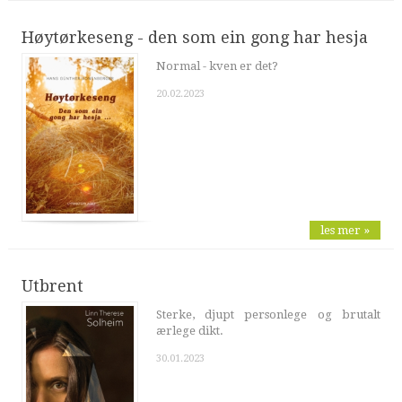
Høytørkeseng - den som ein gong har hesja
Normal - kven er det?
20.02.2023
les mer »
Utbrent
Sterke, djupt personlege og brutalt
ærlege dikt.
30.01.2023