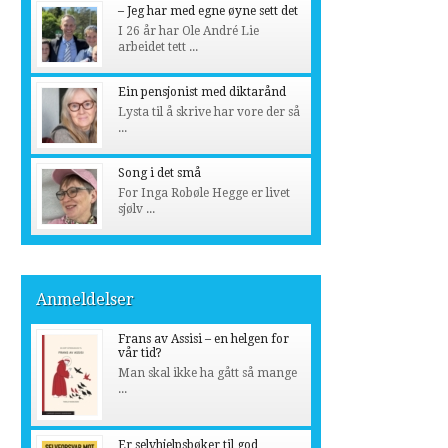
– Jeg har med egne øyne sett det
I 26 år har Ole André Lie
arbeidet tett ...
Ein pensjonist med diktarånd
Lysta til å skrive har vore der så
...
Song i det små
For Inga Robøle Hegge er livet
sjølv ...
Anmeldelser
Frans av Assisi – en helgen for
vår tid?
Man skal ikke ha gått så mange
...
Er selvhjelpsbøker til god