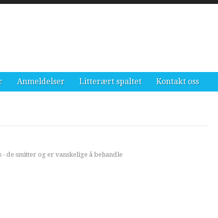
r
Anmeldelser
Litterært spaltet
Kontakt oss
 - de smitter og er vanskelige å behandle