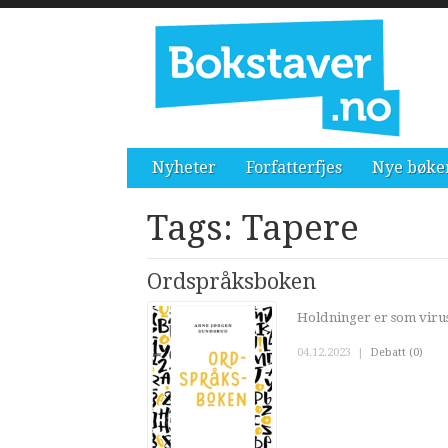
Nyheter
Forfatterfjes
Nye bøke
Tags: Tapere
Ordspråksboken
Holdninger er som virus
04.12.2023
|
Debatt (0)