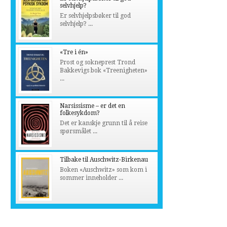
selvhjelp?
Er selvhjelpsbøker til god
selvhjelp? ...
«Tre i én»
Prost og sokneprest Trond
Bakkevigs bok «Treenigheten»
...
Narsissisme – er det en
folkesykdom?
Det er kanskje grunn til å reise
spørsmålet ...
Tilbake til Auschwitz-Birkenau
Boken «Auschwitz» som kom i
sommer inneholder ...