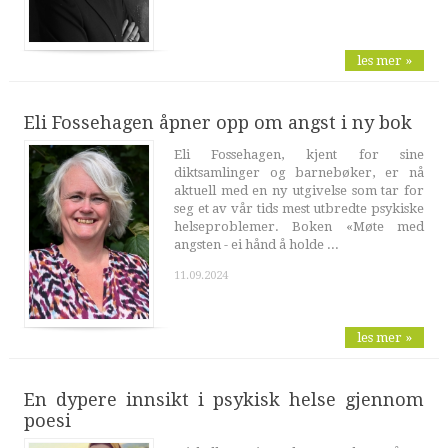
les mer »
Eli Fossehagen åpner opp om angst i ny bok
Eli Fossehagen, kjent for sine
diktsamlinger og barnebøker, er nå
aktuell med en ny utgivelse som tar for
seg et av vår tids mest utbredte psykiske
helseproblemer. Boken «Møte med
angsten - ei hånd å holde ...
11.09.2024
les mer »
En dypere innsikt i psykisk helse gjennom
poesi