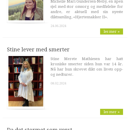
Michelle Mari Gundersen-Neby, en åpen
sjel med stor omsorg og medfølelse for
andre, er aktuell med sin nyeste
diktsamling, «Hjertesnakker II».
24.06.2024
les mer »
Stine lever med smerter
Stine Merete Mathiesen har hatt
kroniske smerter siden hun var 14 år.
Nå har hun skrevet dikt om livets opp-
og nedturer.
08.02.2024
les mer »
Da det stormet som verst