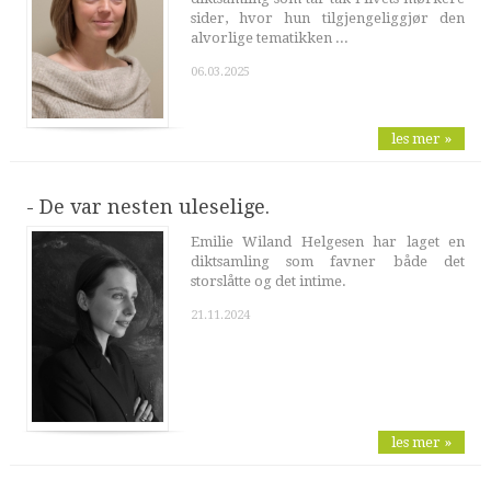
sider, hvor hun tilgjengeliggjør den
alvorlige tematikken ...
06.03.2025
les mer »
- De var nesten uleselige.
Emilie Wiland Helgesen har laget en
diktsamling som favner både det
storslåtte og det intime.
21.11.2024
les mer »