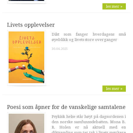
les mer »
Livets opplevelser
Dikt som fanger hverdagens små
øyeblikk og livets store overganger
30.04.2025
les mer »
Poesi som åpner for de vanskelige samtalene
Psykisk helse står høyt på dagsordenen i
den norske samfunnsdebatten. Mona B.
R. Holen er nå aktuell med en
diktsamling som tar tak i livets mørkere