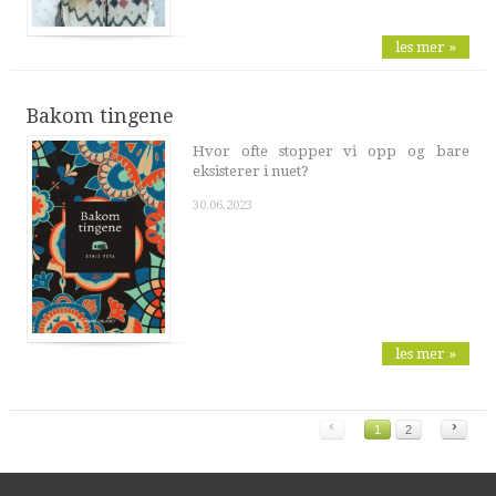
les mer »
Bakom tingene
Hvor ofte stopper vi opp og bare
eksisterer i nuet?
30.06.2023
les mer »
‹
›
1
2