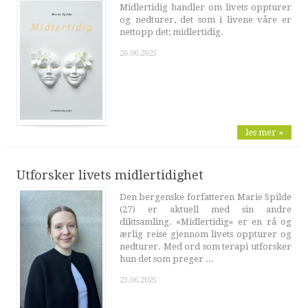
Midlertidig handler om livets oppturer
og nedturer, det som i livene våre er
nettopp det; midlertidig.
26.06.2025
les mer »
Utforsker livets midlertidighet
Den bergenske forfatteren Marie Spilde
(27) er aktuell med sin andre
diktsamling. «Midlertidig» er en rå og
ærlig reise gjennom livets oppturer og
nedturer. Med ord som terapi utforsker
hun det som preger ...
23.06.2025