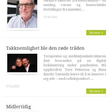
«Muntre historier fra telebransjen» – en
samling varme og humoristiske
fortellinger fra innsiden ...
27.04.2026
les mer »
Takknemlighet ble den røde tråden
Terapeuten og meditasjonsinstruktøren
fant hverandre på en digital
boklansering under pandemien. Nå
oppfordrer Tore Petterson og Nina
Bjerke Tawanda lesere til å se innover i
seg selv – med refleksjonskort ...
17.12.2025
les mer »
Midlertidig