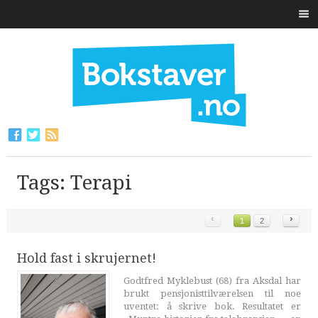
Tags: Terapi
‹
›
1
2
Hold fast i skrujernet!
Godtfred Myklebust (68) fra Aksdal har
brukt pensjonisttilværelsen til noe
uventet: å skrive bok. Resultatet er