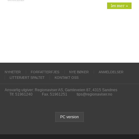
les mer »
NYHETER
FORFATTERFJES
NYE BØKER
ANMELDELSER
LITTERÆRT SPALTET
KONTAKT OSS
Ansvarlig utgiver: Regionaviser AS, Gamleveien 87, 4315 Sandnes
Tlf. 51961240
Fax. 51961251
tips@regionaviser.no
PC version