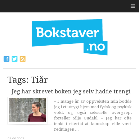
Tags: Tiår
– Jeg har skrevet boken jeg selv hadde trengt
– I mange år av oppveksten min bodde
jeg i et utrygt hjem med fysisk og psykisk
vold, og også seksuelle overgrep,
forteller Silje Gudahl. – Jeg har ofte
tenkt i ettertid at kunnskap ville vært
redningen ...
08.06.2023