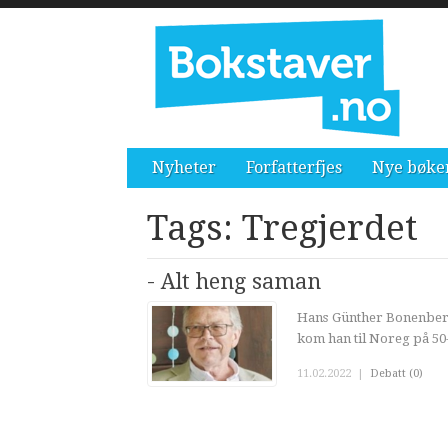
Nyheter
Forfatterfjes
Nye bøke
Tags: Tregjerdet
- Alt heng saman
Hans Günther Bonenberg
kom han til Noreg på 50
11.02.2022
|
Debatt (0)