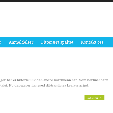
r
Anmeldelser
Litterært spaltet
Kontakt oss
er har ei historie ulik den andre nordmenn har. Som Berlinerbarn
-talet. No debuterer han med diktsamlinga Lealaus grind.
les mer »