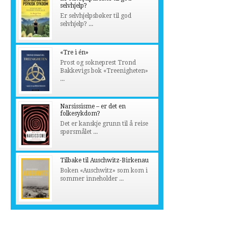
selvhjelp?
Er selvhjelpsbøker til god
selvhjelp? ...
«Tre i én»
Prost og sokneprest Trond
Bakkevigs bok «Treenigheten»
...
Narsissisme – er det en
folkesykdom?
Det er kanskje grunn til å reise
spørsmålet ...
Tilbake til Auschwitz-Birkenau
Boken «Auschwitz» som kom i
sommer inneholder ...