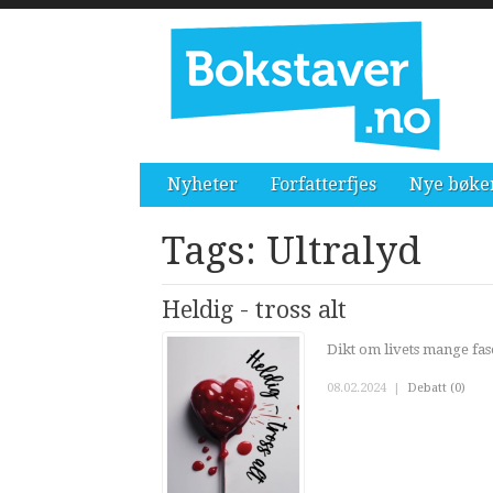
Nyheter
Forfatterfjes
Nye bøke
Tags: Ultralyd
Heldig - tross alt
Dikt om livets mange fase
08.02.2024
|
Debatt (0)