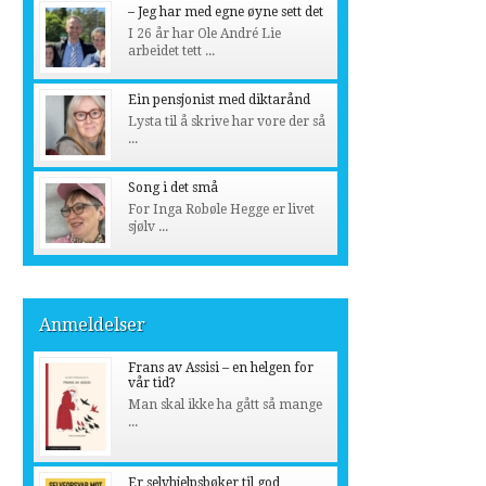
– Jeg har med egne øyne sett det
I 26 år har Ole André Lie
arbeidet tett ...
Ein pensjonist med diktarånd
Lysta til å skrive har vore der så
...
Song i det små
For Inga Robøle Hegge er livet
sjølv ...
Anmeldelser
Frans av Assisi – en helgen for
vår tid?
Man skal ikke ha gått så mange
...
Er selvhjelpsbøker til god