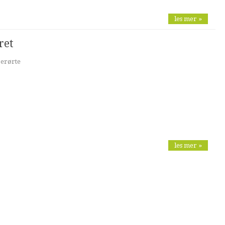
les mer »
ret
berørte
les mer »