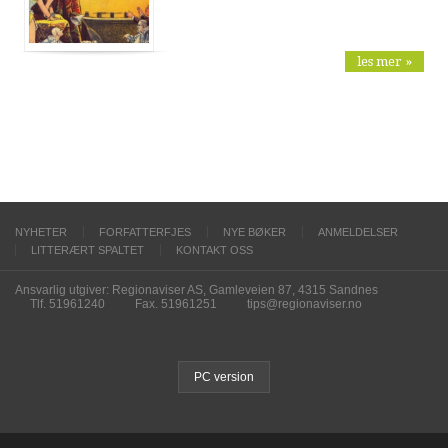
les mer »
NYHETER
FORFATTERFJES
NYE BØKER
ANMELDELSER
LITTERÆRT SPALTET
KONTAKT OSS
Ansvarlig utgiver: Regionaviser AS, Gamleveien 87, 4315 Sandnes
Tlf. 51961240
Fax. 51961251
tips@regionaviser.no
PC version