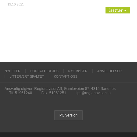
19.10.2021
les mer »
NYHETER
FORFATTERFJES
NYE BØKER
ANMELDELSER
LITTERÆRT SPALTET
KONTAKT OSS
Ansvarlig utgiver: Regionaviser AS, Gamleveien 87, 4315 Sandnes
Tlf. 51961240
Fax. 51961251
tips@regionaviser.no
PC version