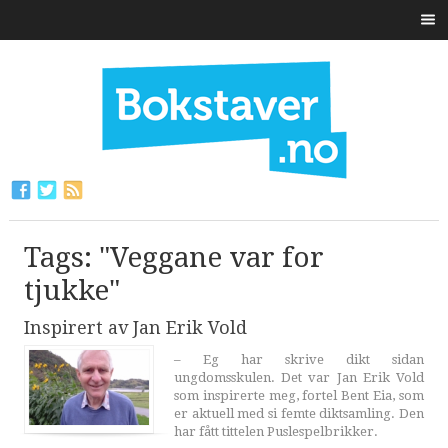
Tags: "Veggane var for
tjukke"
Inspirert av Jan Erik Vold
– Eg har skrive dikt sidan
ungdomsskulen. Det var Jan Erik Vold
som inspirerte meg, fortel Bent Eia, som
er aktuell med si femte diktsamling. Den
har fått tittelen Puslespelbrikker.