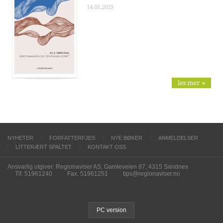
14.03.2023
les mer »
NYHETER
FORFATTERFJES
NYE BØKER
ANMELDELSER
LITTERÆRT SPALTET
KONTAKT OSS
Ansvarlig utgiver: Regionaviser AS, Gamleveien 87, 4315 Sandnes
Tlf. 51961240
Fax. 51961251
tips@regionaviser.no
PC version