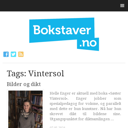
Tags: Vintersol
Bilder og dikt
Helle Enger er aktuell med boka «Søster
Vintersol». Enger jobber som
spesialpedagog for voksne, og parallelt
med dette er hun kunstner. Nå har hun
skrevet dikt til bildene sine.
Utgangspunktet for diktsamlingen ...
07.05.2024