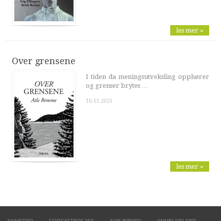
les mer »
Over grensene
I tiden da meningsutveksling opphører
og grenser brytes …
16.11.2021
les mer »