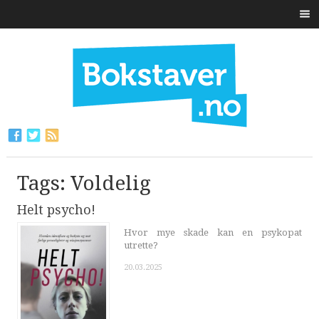
Tags: Voldelig
Helt psycho!
Hvor mye skade kan en psykopat
utrette?
20.03.2025