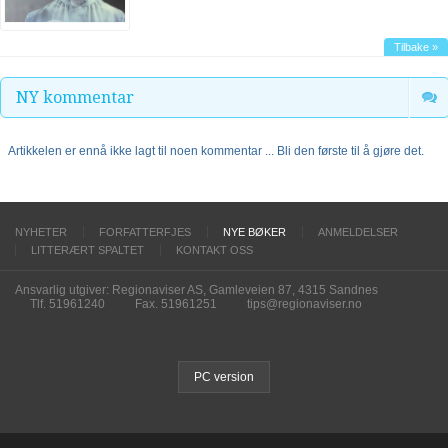
Tilbake »
NY kommentar
Artikkelen er ennå ikke lagt til noen kommentar ... Bli den første til å gjøre det.
NYHETER
FORFATTERFJES
NYE BØKER
ANMELDELSER
LITTERÆRT SPALTET
KONTAKT OSS
Ansvarlig utgiver: Regionaviser AS, Gamleveien 87, 4315 Sandnes
Tlf. 51961240
Fax. 51961251
tips@regionaviser.no
PC version