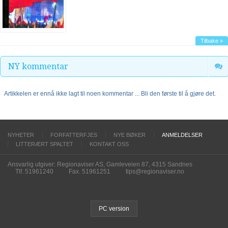
Tilbake »
NY kommentar
Artikkelen er ennå ikke lagt til noen kommentar ... Bli den første til å gjøre det.
NYHETER
FORFATTERFJES
NYE BØKER
ANMELDELSER
LITTERÆRT SPALTET
KONTAKT OSS
Ansvarlig utgiver: Regionaviser AS, Gamleveien 87, 4315 Sandnes
Tlf. 51961240
Fax. 51961251
tips@regionaviser.no
PC version