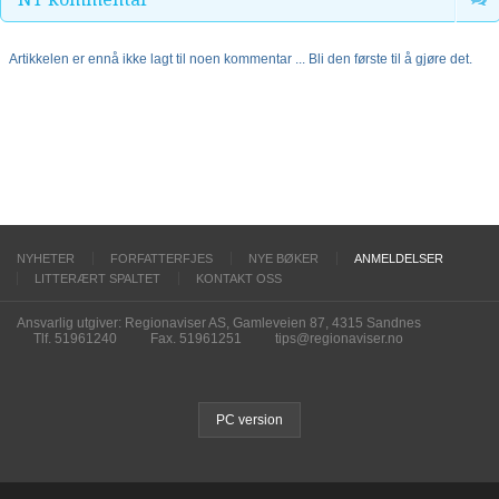
Artikkelen er ennå ikke lagt til noen kommentar ... Bli den første til å gjøre det.
NYHETER
FORFATTERFJES
NYE BØKER
ANMELDELSER
LITTERÆRT SPALTET
KONTAKT OSS
Ansvarlig utgiver: Regionaviser AS, Gamleveien 87, 4315 Sandnes
Tlf. 51961240
Fax. 51961251
tips@regionaviser.no
PC version