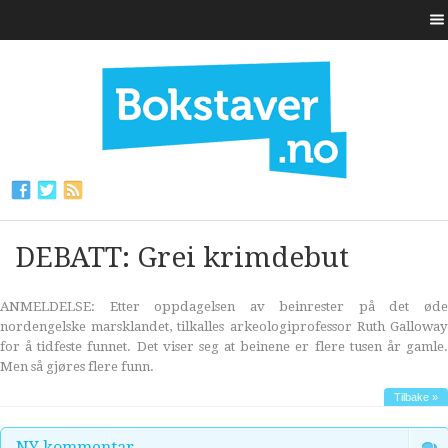
DEBATT: Grei krimdebut
ANMELDELSE: Etter oppdagelsen av beinrester på det øde
nordengelske marsklandet, tilkalles arkeologiprofessor Ruth Galloway
for å tidfeste funnet. Det viser seg at beinene er flere tusen år gamle.
Men så gjøres flere funn.
Tilbake »
NY kommentar