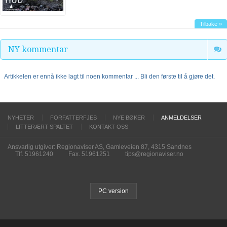
Tilbake »
NY kommentar
Artikkelen er ennå ikke lagt til noen kommentar ... Bli den første til å gjøre det.
NYHETER
FORFATTERFJES
NYE BØKER
ANMELDELSER
LITTERÆRT SPALTET
KONTAKT OSS
Ansvarlig utgiver: Regionaviser AS, Gamleveien 87, 4315 Sandnes
Tlf. 51961240
Fax. 51961251
tips@regionaviser.no
PC version