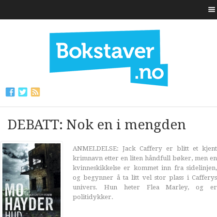
DEBATT: Nok en i mengden
ANMELDELSE: Jack Caffery er blitt et kjent
krimnavn etter en liten håndfull bøker, men en
kvinneskikkelse er kommet inn fra sidelinjen,
og begynner å ta litt vel stor plass i Cafferys
univers. Hun heter Flea Marley, og er
politidykker.