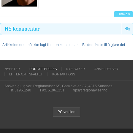
Tilbake »
NY kommentar
Artikkelen er ennå ikke lagt til noen kommentar ... Bli den første til å gjøre det.
NYHETER
FORFATTERFJES
NYE BØKER
ANMELDELSER
LITTERÆRT SPALTET
KONTAKT OSS
Ansvarlig utgiver: Regionaviser AS, Gamleveien 87, 4315 Sandnes
Tlf. 51961240
Fax. 51961251
tips@regionaviser.no
PC version