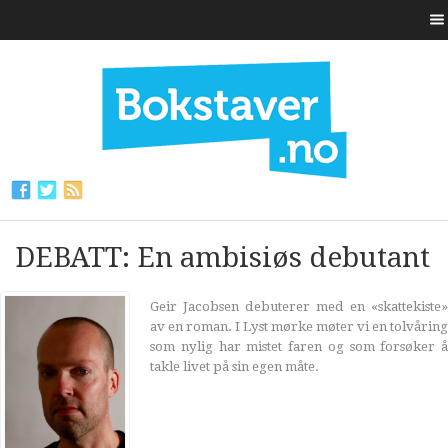
DEBATT: En ambisiøs debutant
Geir Jacobsen debuterer med en «skattekiste»
av en roman. I Lyst mørke møter vi en tolvåring
som nylig har mistet faren og som forsøker å
takle livet på sin egen måte.