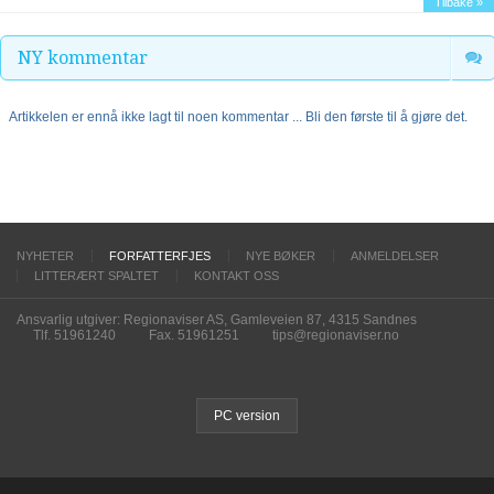
Tilbake »
NY kommentar
Artikkelen er ennå ikke lagt til noen kommentar ... Bli den første til å gjøre det.
NYHETER
FORFATTERFJES
NYE BØKER
ANMELDELSER
LITTERÆRT SPALTET
KONTAKT OSS
Ansvarlig utgiver: Regionaviser AS, Gamleveien 87, 4315 Sandnes
Tlf. 51961240
Fax. 51961251
tips@regionaviser.no
PC version