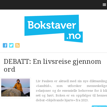
DEBATT: En livsreise gjennom
ord
Liv Paulsen er aktuell med sin nye diktsamling
«Sandtid», som utforsker menneskelige
relasjoner og de essensielle behovene for å bli
sett og hørt. Boken er en oppfølger til hennes
debut «Skjelvande hjarte» fra 2023.