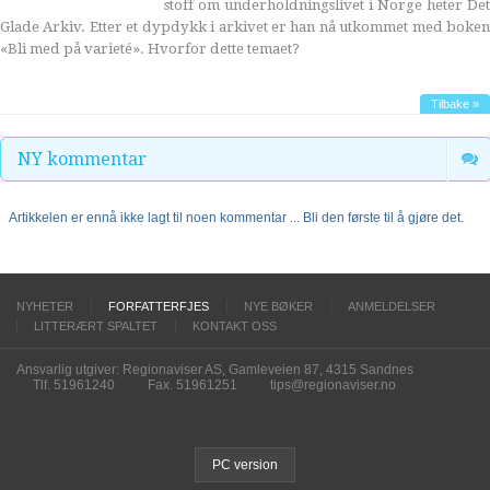
stoff om underholdningslivet i Norge heter Det
Glade Arkiv. Etter et dypdykk i arkivet er han nå utkommet med boken
«Bli med på varieté». Hvorfor dette temaet?
Tilbake »
NY kommentar
Artikkelen er ennå ikke lagt til noen kommentar ... Bli den første til å gjøre det.
NYHETER
FORFATTERFJES
NYE BØKER
ANMELDELSER
LITTERÆRT SPALTET
KONTAKT OSS
Ansvarlig utgiver: Regionaviser AS, Gamleveien 87, 4315 Sandnes
Tlf. 51961240
Fax. 51961251
tips@regionaviser.no
PC version