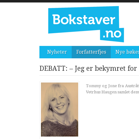
Nyheter
Forfatterfjes
Nye bøke
DEBATT: – Jeg er bekymret for b
Tommy og Jone fra Austråt
Vetrhus Haugen samlet dem