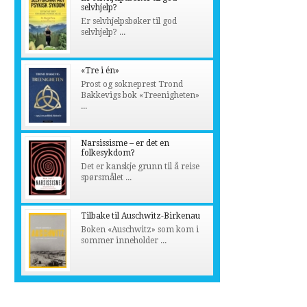
selvhjelp?
Er selvhjelpsbøker til god
selvhjelp? ...
«Tre i én»
Prost og sokneprest Trond
Bakkevigs bok «Treenigheten»
...
Narsissisme – er det en
folkesykdom?
Det er kanskje grunn til å reise
spørsmålet ...
Tilbake til Auschwitz-Birkenau
Boken «Auschwitz» som kom i
sommer inneholder ...