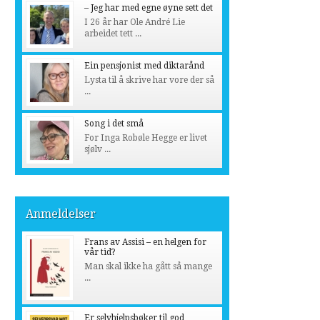
– Jeg har med egne øyne sett det
I 26 år har Ole André Lie
arbeidet tett ...
Ein pensjonist med diktarånd
Lysta til å skrive har vore der så
...
Song i det små
For Inga Robøle Hegge er livet
sjølv ...
Anmeldelser
Frans av Assisi – en helgen for
vår tid?
Man skal ikke ha gått så mange
...
Er selvhjelpsbøker til god