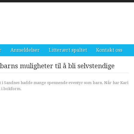
r
Anmeldelser
Litterært spaltet
Kontakt oss
arns muligheter til å bli selvstendige
t i Sandnes hadde mange spennende eventyr som barn. Når har Kari
 i bokform.