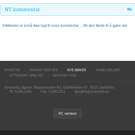
NY kommentar
Artikkelen er ennå ikke lagt til noen kommentar ... Bli den første til å gjøre det.
NYHETER
FORFATTERFJES
NYE BØKER
ANMELDELSER
LITTERÆRT SPALTET
KONTAKT OSS
Ansvarlig utgiver: Regionaviser AS, Gamleveien 87, 4315 Sandnes
Tlf. 51961240
Fax. 51961251
tips@regionaviser.no
PC version