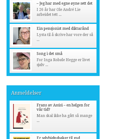
– Jeg har med egne øyne sett det
I 26 år har Ole André Lie
arbeidet tett ...
Ein pensjonist med diktarånd
Lysta til å skrive har vore der så
...
Song i det små
For Inga Robøle Hegge er livet
sjølv ...
Anmeldelser
Frans av Assisi – en helgen for
vår tid?
Man skal ikke ha gått så mange
...
Er selvhjelpsbøker til god