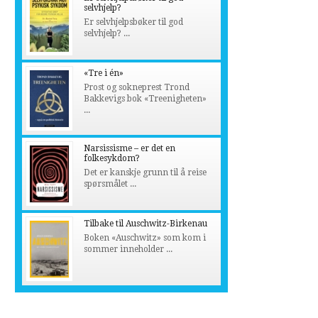
selvhjelp?
Er selvhjelpsbøker til god
selvhjelp? ...
«Tre i én»
Prost og sokneprest Trond
Bakkevigs bok «Treenigheten»
...
Narsissisme – er det en
folkesykdom?
Det er kanskje grunn til å reise
spørsmålet ...
Tilbake til Auschwitz-Birkenau
Boken «Auschwitz» som kom i
sommer inneholder ...