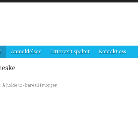
r
Anmeldelser
Litterært spaltet
Kontakt oss
neske
 Å holde ut - bare til i morgen