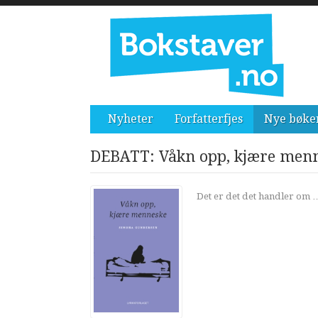
Nyheter
Forfatterfjes
Nye bøke
DEBATT: Våkn opp, kjære men
Det er det det handler om …