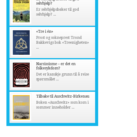
selvhjelp?
Er selvhjelpsbøker til god
selvhjelp? ...
«Tre i én»
Prost og sokneprest Trond
Bakkevigs bok «Treenigheten»
...
Narsissisme – er det en
folkesykdom?
Det er kanskje grunn til å reise
spørsmålet ...
Tilbake til Auschwitz-Birkenau
Boken «Auschwitz» som kom i
sommer inneholder ...