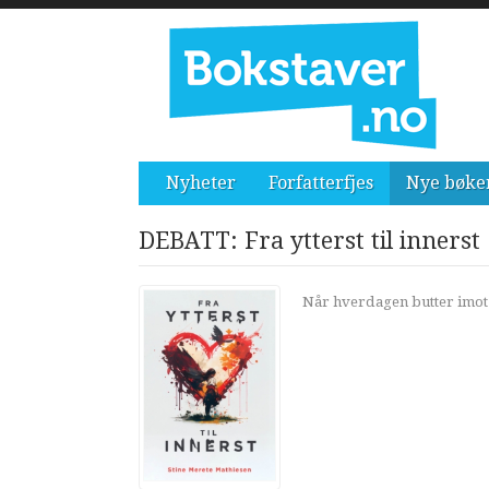
Nyheter
Forfatterfjes
Nye bøke
DEBATT: Fra ytterst til innerst
Når hverdagen butter imot o