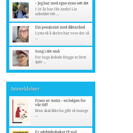
– Jeg har med egne øyne sett det
I 26 år har Ole André Lie
arbeidet tett ...
Ein pensjonist med diktarånd
Lysta til å skrive har vore der så
...
Song i det små
For Inga Robøle Hegge er livet
sjølv ...
Anmeldelser
Frans av Assisi – en helgen for
vår tid?
Man skal ikke ha gått så mange
...
Er selvhjelpsbøker til god