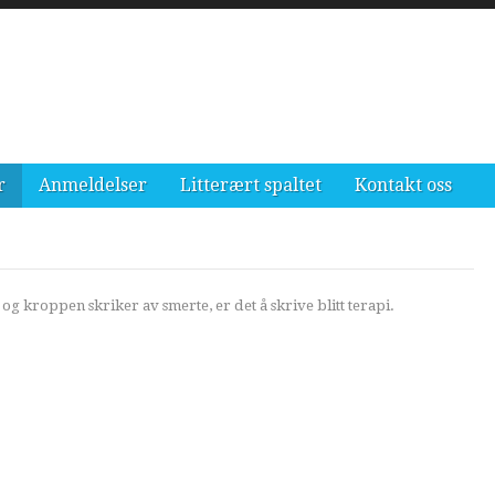
r
Anmeldelser
Litterært spaltet
Kontakt oss
g kroppen skriker av smerte, er det å skrive blitt terapi.