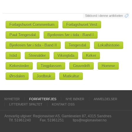
Stikkord i denne artikkelen
Forlagshuset Commentum
Forlagshuset Vest
Paul Tengesdal
Bjerkreim før i tida - Band I
Bjerkreim før i tida - Band II
Tengesdal
Lokalhistorie
Istid
Steinalder
Vikingtida
Kirker
Kirkesteder
Tingplassen
Gruvedrift
Homme
Ørsdalen
Jordbruk
Matkultur
NYHETER
FORFATTERFJES
NYE BØKER
ANMELDELSER
LITTERÆRT SPALTET
KONTAKT OSS
Ansvarlig utgiver: Regionaviser AS, Gamleveien 87, 4315 Sandnes
Tlf. 51961240
Fax. 51961251
tips@regionaviser.no