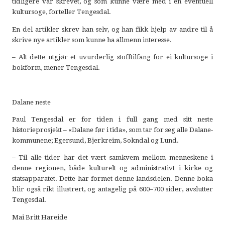
tidligere var skrevet, og som kunne være med i en eventuell
kultursoge, forteller Tengesdal.
En del artikler skrev han selv, og han fikk hjelp av andre til å
skrive nye artikler som kunne ha allmenn interesse.
– Alt dette utgjør et uvurderlig stofftilfang for ei kultursoge i
bokform, mener Tengesdal.
Dalane neste
Paul Tengesdal er for tiden i full gang med sitt neste
historieprosjekt – «Dalane før i tida», som tar for seg alle Dalane-
kommunene; Egersund, Bjerkreim, Sokndal og Lund.
– Til alle tider har det vært samkvem mellom menneskene i
denne regionen, både kulturelt og administrativt i kirke og
statsapparatet. Dette har formet denne landsdelen. Denne boka
blir også rikt illustrert, og antagelig på 600–700 sider, avslutter
Tengesdal.
Mai Britt Hareide