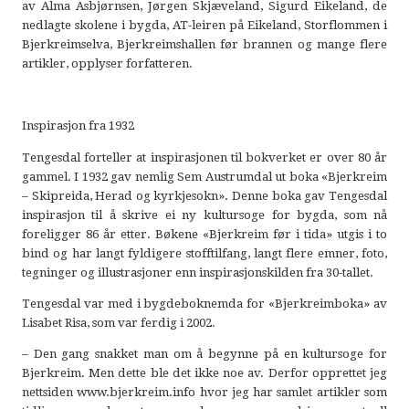
av Alma Asbjørnsen, Jørgen Skjæveland, Sigurd Eikeland, de
nedlagte skolene i bygda, AT-leiren på Eikeland, Storflommen i
Bjerkreimselva, Bjerkreimshallen før brannen og mange flere
artikler, opplyser forfatteren.
Inspirasjon fra 1932
Tengesdal forteller at inspirasjonen til bokverket er over 80 år
gammel. I 1932 gav nemlig Sem Austrumdal ut boka «Bjerkreim
– Skipreida, Herad og kyrkjesokn». Denne boka gav Tengesdal
inspirasjon til å skrive ei ny kultursoge for bygda, som nå
foreligger 86 år etter. Bøkene «Bjerkreim før i tida» utgis i to
bind og har langt fyldigere stofftilfang, langt flere emner, foto,
tegninger og illustrasjoner enn inspirasjonskilden fra 30-tallet.
Tengesdal var med i bygdeboknemda for «Bjerkreimboka» av
Lisabet Risa, som var ferdig i 2002.
– Den gang snakket man om å begynne på en kultursoge for
Bjerkreim. Men dette ble det ikke noe av. Derfor opprettet jeg
nettsiden www.bjerkreim.info hvor jeg har samlet artikler som