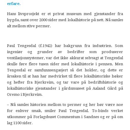
erfare.
Hans livsprosjekt er et privat museum med gjenstander fra
bygda, samt over 2000 sider med lokalhistorie på nett. Nå samles
alt mellom stive permer.
Paul Tengesdal (f.1942) har bakgrunn fra industrien. Som
ingeniør og grunder av bedrifter som produserer
ventilasjonssystemer, var det ikke akkurat selvsagt at Tengesdal
skulle føre flere tusen sider med lokalhistorie i pennen. Men
Tengesdal er samfunnsengasjert så det holder, og dette er
årsaken til at han har medvirket til flere lokalhistoriske bøker
og hefter fra Bjerkreim, og tar vare på bedriftshistorie og
lokalhistoriske gjenstander i gårdsmuseet på Aaland Gård på
Oremo i Bjerkreim.
– Nå samles historien mellom to permer og her bør være noe
for enhver smak, smiler Paul Tengesdal. To-binds verket
utkommer på Forlagshuset Commentum i Sandnes og er på om
lag 1100 sider.