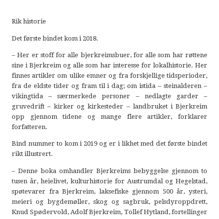
Rik historie
Det første bindet kom i 2018.
– Her er stoff for alle bjerkreimsbuer, for alle som har røttene
sine i Bjerkreim og alle som har interesse for lokalhistorie. Her
finnes artikler om ulike emner og fra forskjellige tidsperioder,
fra de eldste tider og fram til i dag; om istida – steinalderen –
vikingtida – særmerkede personer – nedlagte garder –
gruvedrift – kirker og kirkesteder – landbruket i Bjerkreim
opp gjennom tidene og mange flere artikler, forklarer
forfatteren.
Bind nummer to kom i 2019 og er i likhet med det første bindet
rikt illustrert.
– Denne boka omhandler Bjerkreims bebyggelse gjennom to
tusen år, heielivet, kulturhistorie for Austrumdal og Hegelstad,
spøtevarer fra Bjerkreim, laksefiske gjennom 500 år, ysteri,
meieri og bygdemøller, skog og sagbruk, pelsdyroppdrett,
Knud Spødervold, Adolf Bjerkreim, Tollef Hytland, fortellinger