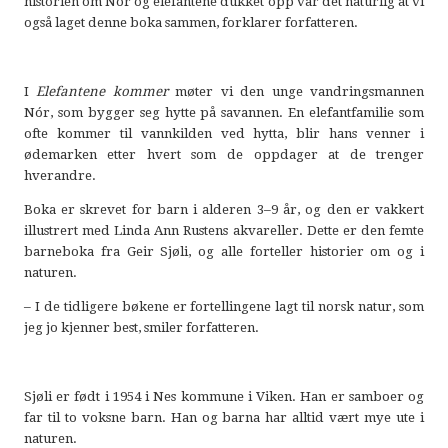
historien om Nór og elefantene dukket opp var det naturlig at vi
også laget denne boka sammen, forklarer forfatteren.
I
Elefantene kommer
møter vi den unge vandringsmannen
Nór, som bygger seg hytte på savannen. En elefantfamilie som
ofte kommer til vannkilden ved hytta, blir hans venner i
ødemarken etter hvert som de oppdager at de trenger
hverandre.
Boka er skrevet for barn i alderen 3–9 år, og den er vakkert
illustrert med Linda Ann Rustens akvareller. Dette er den femte
barneboka fra Geir Sjøli, og alle forteller historier om og i
naturen.
– I de tidligere bøkene er fortellingene lagt til norsk natur, som
jeg jo kjenner best, smiler forfatteren.
Sjøli er født i 1954 i Nes kommune i Viken. Han er samboer og
far til to voksne barn. Han og barna har alltid vært mye ute i
naturen.