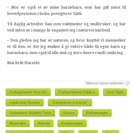
– Nór er også et av mine barnebarn, som har gitt navn til
hovedpersonen i boka, poengterer Sjøli.
Til daglig arbeider han som vaktmester og småbruker, og har
ved siden av i mange år engasjert seg i naturvernarbeid.
– Den gleden jeg har av naturen, og hvor knyttet vi mennesker
er til den, er det jeg ønsker å gi videre både til egne barn og
barnebarn, men også til alle små og store lesere rundt omkring.
Mai Britt Hareide
Stikkord i denne artikkelen
Forlagshuset Vest AS
Forlagshuset Publica
Geir Sjøli
Linda Ann Rusten
"Elefantene kommer"
Scheldrick Wildlife Trust
Kenya
Elefantunger
Romerike
Nairobi
Kongsvinger