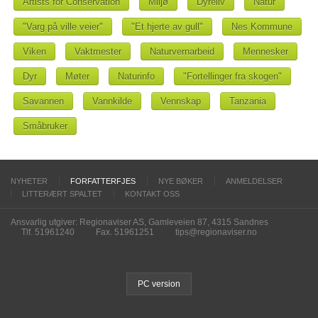
Artists for Conservation
Miljø
Dyreliv
Natur
"Varg på ville veier"
"Et hjerte av gull"
Nes Kommune
Viken
Vaktmester
Naturvernarbeid
Mennesker
Dyr
Møter
Naturinfo
"Fortellinger fra skogen"
Savannen
Vannkilde
Vennskap
Tanzania
Småbruker
NYHETER
FORFATTERFJES
NYE BØKER
ANMELDELSER
LITTERÆRT SPALTET
KONTAKT OSS
Ansvarlig utgiver: Regionaviser AS, Gamleveien 87, 4315 Sandnes
Tlf. 51961240
Fax. 51961251
tips@regionaviser.no
PC version