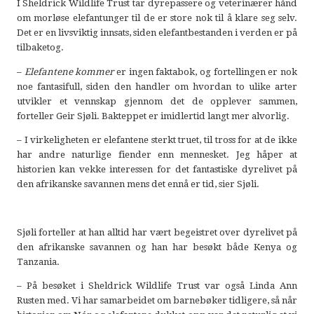
I Sheldrick Wildlife Trust tar dyrepassere og veterinærer hånd
om morløse elefantunger til de er store nok til å klare seg selv.
Det er en livsviktig innsats, siden elefantbestanden i verden er på
tilbaketog.
–
Elefantene kommer
er ingen faktabok, og fortellingen er nok
noe fantasifull, siden den handler om hvordan to ulike arter
utvikler et vennskap gjennom det de opplever sammen,
forteller Geir Sjøli. Bakteppet er imidlertid langt mer alvorlig.
– I virkeligheten er elefantene sterkt truet, til tross for at de ikke
har andre naturlige fiender enn mennesket. Jeg håper at
historien kan vekke interessen for det fantastiske dyrelivet på
den afrikanske savannen mens det ennå er tid, sier Sjøli.
Sjøli forteller at han alltid har vært begeistret over dyrelivet på
den afrikanske savannen og han har besøkt både Kenya og
Tanzania.
– På besøket i Sheldrick Wildlife Trust var også Linda Ann
Rusten med. Vi har samarbeidet om barnebøker tidligere, så når