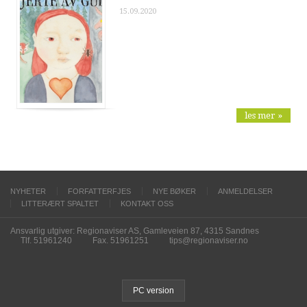
15.09.2020
les mer »
NYHETER
FORFATTERFJES
NYE BØKER
ANMELDELSER
LITTERÆRT SPALTET
KONTAKT OSS
Ansvarlig utgiver: Regionaviser AS, Gamleveien 87, 4315 Sandnes
Tlf. 51961240
Fax. 51961251
tips@regionaviser.no
PC version