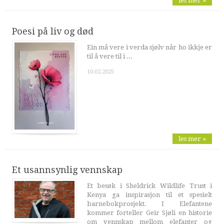
les mer »
Poesi på liv og død
Ein må vere i verda sjølv når ho ikkje er
til å vere til i ...
10.02.2025
les mer »
Et usannsynlig vennskap
Et besøk i Sheldrick Wildlife Trust i
Kenya ga inspirasjon til et spesielt
barnebokprosjekt. I Elefantene
kommer forteller Geir Sjøli en historie
om vennskap mellom elefanter og