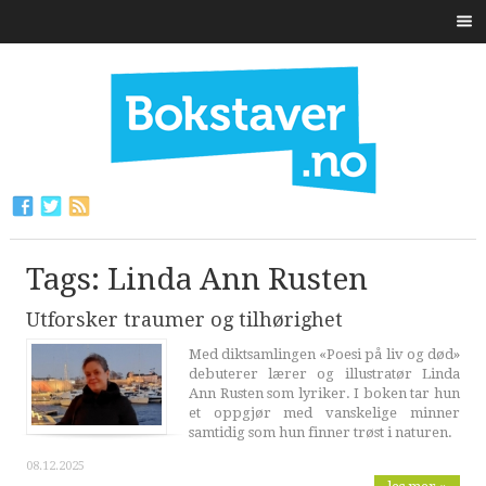
Tags: Linda Ann Rusten
Utforsker traumer og tilhørighet
Med diktsamlingen «Poesi på liv og død»
debuterer lærer og illustratør Linda
Ann Rusten som lyriker. I boken tar hun
et oppgjør med vanskelige minner
samtidig som hun finner trøst i naturen.
08.12.2025