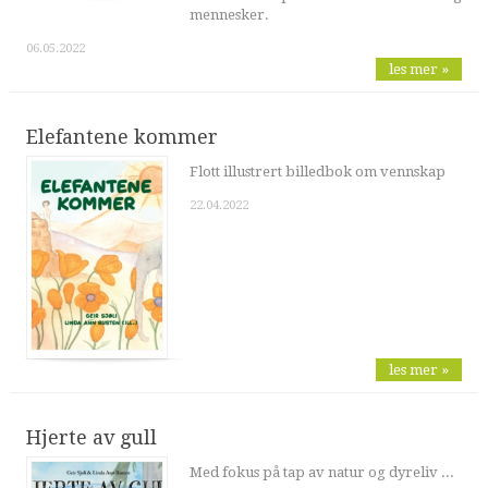
mennesker.
06.05.2022
les mer »
Elefantene kommer
Flott illustrert billedbok om vennskap
22.04.2022
les mer »
Hjerte av gull
Med fokus på tap av natur og dyreliv ...