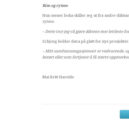
Rim og rytme
Hun mener boka skiller seg ut fra andre diktsa
rytme.
– Dette tror jeg vil gjøre diktene mer lettleste f
Schjong holder døra på gløtt for nye prosjekter
– Mitt samfunnsengasjement er vedvarende, og j
berørt eller som fortjener å få større oppmerk
Mai Britt Hareide