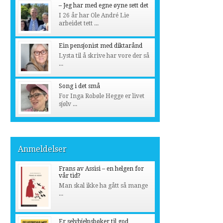
– Jeg har med egne øyne sett det
I 26 år har Ole André Lie
arbeidet tett ...
Ein pensjonist med diktarånd
Lysta til å skrive har vore der så
...
Song i det små
For Inga Robøle Hegge er livet
sjølv ...
Anmeldelser
Frans av Assisi – en helgen for
vår tid?
Man skal ikke ha gått så mange
...
Er selvhjelpsbøker til god