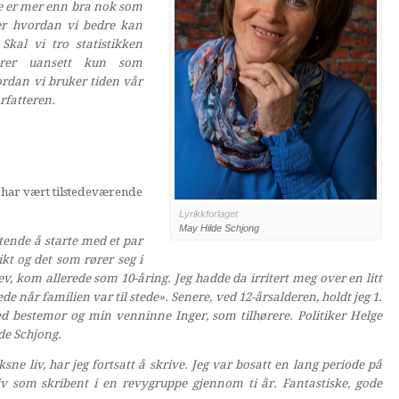
de er mer enn bra nok som
er hvordan vi bedre kan
Skal vi tro statistikken
erer uansett kun som
ordan vi bruker tiden vår
rfatteren.
 har vært tilstedeværende
Lyrikkforlaget
May Hilde Schjong
stende å starte med et par
kt og det som rører seg i
ev, kom allerede som 10-åring. Jeg hadde da irritert meg over en litt
 når familien var til stede». Senere, ved 12-årsalderen, holdt jeg 1.
ed bestemor og min venninne Inger, som tilhørere. Politiker Helge
de Schjong.
e liv, har jeg fortsatt å skrive. Jeg var bosatt en lang periode på
v som skribent i en revygruppe gjennom ti år. Fantastiske, gode