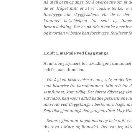
nå ut til barn og unge, for å overbevise om at 
de er. Håpet mitt er at vi voksne tenker ov
forebygge alle skyggesidene. For de er der. 
kommer helsehjelpen for sent og fung
brannslukking.
Det er på tide å tenke over hv
og hvordan vi bedre kan forebygge, forklarer fo
Holdt 1. mai-tale ved flaggstanga
Hennes engasjement for utviklingen i samfunnet
helt fra barndommen.
–
For å gi en beskrivelse av meg selv, er det fri
små historier fra barndommen. Min teft for di
samfunnet, kom tidlig. Det første diktet jeg skr
sur nabo, han «som alltid hadde persiennene nede
mai-tale ved flaggstanga i bestemors hage, m
Seip fikk gjennomgå den gangen, flirer May Hil
– Senere, gjennom ungdomstid og hele mitt voksn
Averøya i Møre og Romsdal. Der var jeg akti