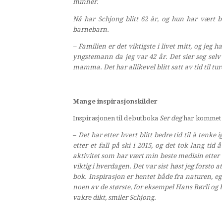
minner.
Nå har Schjong blitt 62 år, og hun har vært bo
barnebarn.
– Familien er det viktigste i livet mitt, og jeg 
yngstemann da jeg var 42 år. Det sier seg selv 
mamma. Det har allikevel blitt satt av tid til tur
Mange inspirasjonskilder
Inspirasjonen til debutboka
Ser deg
har kommet s
–
Det har etter hvert blitt bedre tid til å tenk
etter et fall på ski i 2015, og det tok lang ti
aktivitet som har vært min beste medisin etter de
viktig i hverdagen. Det var sist høst jeg forst
bok. Inspirasjon er hentet både fra naturen, e
noen av de største, for eksempel Hans Børli og 
vakre dikt, smiler Schjong.