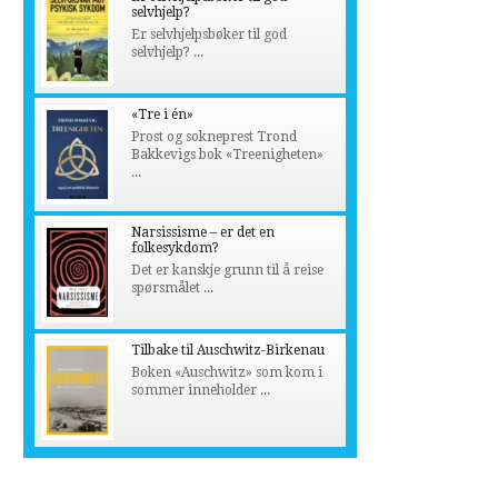
selvhjelp?
Er selvhjelpsbøker til god
selvhjelp? ...
«Tre i én»
Prost og sokneprest Trond
Bakkevigs bok «Treenigheten»
...
Narsissisme – er det en
folkesykdom?
Det er kanskje grunn til å reise
spørsmålet ...
Tilbake til Auschwitz-Birkenau
Boken «Auschwitz» som kom i
sommer inneholder ...