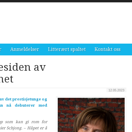
r
Anmeldelser
Litterært spaltet
Kontakt oss
esiden av
net
12.05.2023
av det prestisjetunge og
hun nå debuterer med
ypp som kan gi rom for
ier Schjong. –
Håpet er å