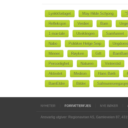
Lyrikkforlaget
May Hilde Schjong
"
Refleksjon
Verdier
Barn
Unge
1 mai-tale
Utviklingen
Samfunnet
Nabo
Politiker Helge Seip
Ungdoms
Minner
Røyken
Gift
BarnBarn
Personlighet
Naturen
Vinterstid
Aktivitet
Medisin
Hans Børli
BarnEldre
Bilder
Safmunnsengasje
NYHETER
FORFATTERFJES
NYE BØKER
Ansvarlig utgiver: Regionaviser AS, Gamleveien 87, 43