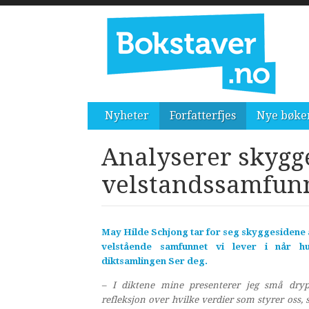
Nyheter
Forfatterfjes
Nye bøke
Analyserer skygg
velstandssamfun
May Hilde Schjong tar for seg skyggesidene 
velstående samfunnet vi lever i når 
diktsamlingen Ser deg.
– I diktene mine presenterer jeg små dr
refleksjon over hvilke verdier som styrer oss, s