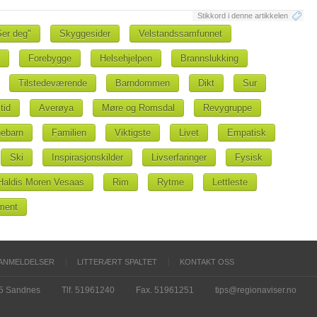
Stikkord i denne artikkelen
Ser deg"
Skyggesider
Velstandssamfunnet
Forebygge
Helsehjelpen
Brannslukking
Tilstedeværende
Barndommen
Dikt
Sur
tid
Averøya
Møre og Romsdal
Revygruppe
ebarn
Familien
Viktigste
Livet
Empatisk
Ski
Inspirasjonskilder
Livserfaringer
Fysisk
Haldis Moren Vesaas
Rim
Rytme
Lettleste
ment
ANMELDELSER
LITTERÆRT SPALTET
KONTAKT OSS
15 Sandnes
Tlf. 51961240
Fax. 51961251
tips@regionaviser.no