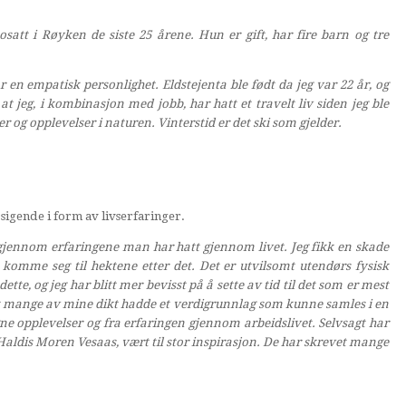
satt i Røyken de siste 25 årene. Hun er gift, har fire barn og tre
har en empatisk personlighet. Eldstejenta ble født da jeg var 22 år, og
at jeg, i kombinasjon med jobb, har hatt et travelt liv siden jeg ble
er og opplevelser i naturen. Vinterstid er det ski som gjelder.
igende i form av livserfaringer.
e igjennom erfaringene man har hatt gjennom livet. Jeg fikk en skade
d å komme seg til hektene etter det. Det er utvilsomt utendørs fysisk
tte, og jeg har blitt mer bevisst på å sette av tid til det som er mest
o at mange av mine dikt hadde et verdigrunnlag som kunne samles i en
gne opplevelser og fra erfaringen gjennom arbeidslivet.
Selvsagt har
Haldis Moren Vesaas, vært til stor inspirasjon. De har skrevet mange