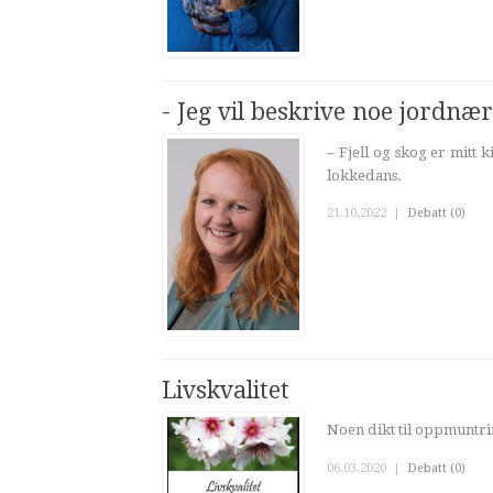
- Jeg vil beskrive noe jordnær
– Fjell og skog er mitt
lokkedans.
21.10.2022
|
Debatt (0)
Livskvalitet
Noen dikt til oppmuntrin
06.03.2020
|
Debatt (0)