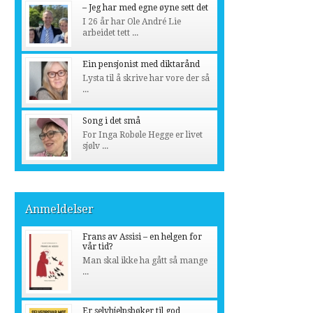
– Jeg har med egne øyne sett det
I 26 år har Ole André Lie
arbeidet tett ...
Ein pensjonist med diktarånd
Lysta til å skrive har vore der så
...
Song i det små
For Inga Robøle Hegge er livet
sjølv ...
Anmeldelser
Frans av Assisi – en helgen for
vår tid?
Man skal ikke ha gått så mange
...
Er selvhjelpsbøker til god