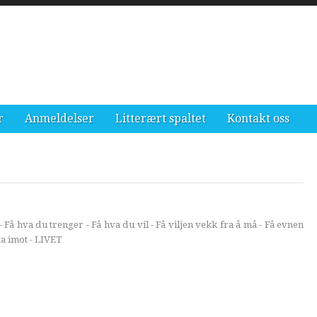
r
Anmeldelser
Litterært spaltet
Kontakt oss
- Få hva du trenger - Få hva du vil - Få viljen vekk fra å må - Få evnen
å ta imot - LIVET