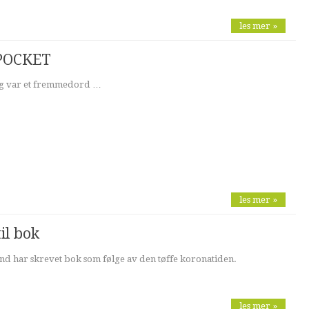
les mer »
- POCKET
ring var et fremmedord …
les mer »
til bok
nd har skrevet bok som følge av den tøffe koronatiden.
les mer »