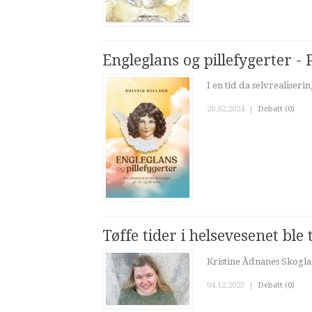
Engleglans og pillefygerter 
I en tid da selvrealise
20.02.2024
|
Debatt (0)
Tøffe tider i helsevesenet ble 
Kristine Ådnanes Skogla
04.12.2023
|
Debatt (0)