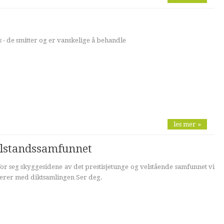
 - de smitter og er vanskelige å behandle
les mer »
elstandssamfunnet
or seg skyggesidene av det prestisjetunge og velstående samfunnet vi
terer med diktsamlingen Ser deg.