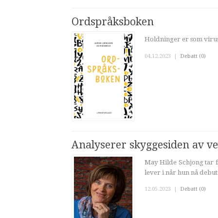
Ordspråksboken
Holdninger er som virus
04.12.2023
|
Debatt (0)
Analyserer skyggesiden av v
May Hilde Schjong tar f
lever i når hun nå debu
12.05.2023
|
Debatt (0)