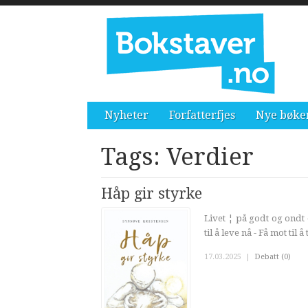
Nyheter
Forfatterfjes
Nye bøke
Tags: Verdier
Håp gir styrke
Livet ¦ på godt og ondt 
til å leve nå - Få mot til 
17.03.2025
|
Debatt (0)