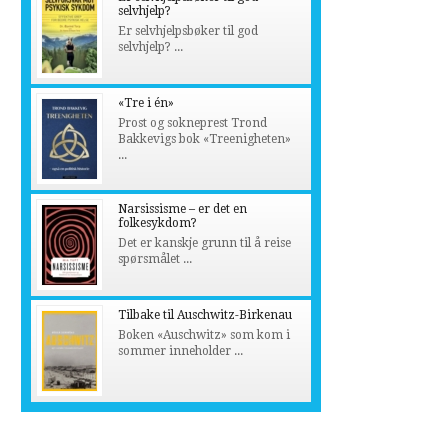
selvhjelp?
Er selvhjelpsbøker til god
selvhjelp? ...
«Tre i én»
Prost og sokneprest Trond
Bakkevigs bok «Treenigheten»
...
Narsissisme – er det en
folkesykdom?
Det er kanskje grunn til å reise
spørsmålet ...
Tilbake til Auschwitz-Birkenau
Boken «Auschwitz» som kom i
sommer inneholder ...