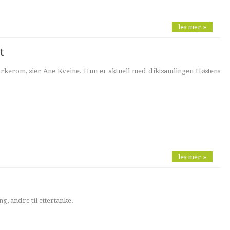
les mer »
t
 kirkerom, sier Ane Kveine. Hun er aktuell med diktsamlingen Høstens
les mer »
g, andre til ettertanke.