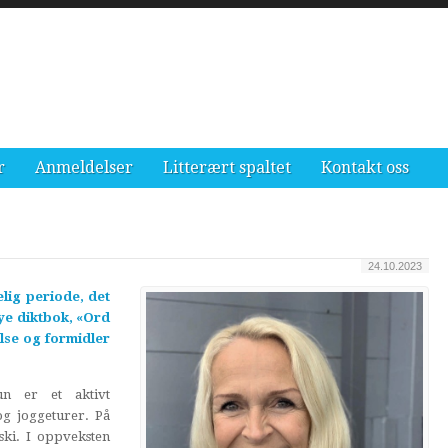
r
Anmeldelser
Litterært spaltet
Kontakt oss
24.10.2023
elig periode, det
 nye diktbok, «Ord
else og formidler
un er et aktivt
og joggeturer. På
ski. I oppveksten