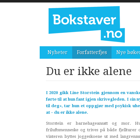
Nyheter
Forfatterfjes
Nye bøke
Du er ikke alene
I 2020 gikk Line Storstein gjennom en vansk
førte til at hun fant igjen skrivegleden. I sin
til deg», tar hun et oppgjør med psykisk uh
at – du er ikke alene.
Storstein er barnehageansatt og mor. H
friluftsmenneske og trives på både fjellturer 
vinteren byttes joggeskoene ut med langrenns