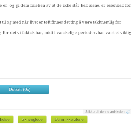
, og gi dem følelsen av at de ikke står helt alene, er essensielt for
 til og med når livet er tøft finnes det ting å være takknemlig for.
for det vi faktisk har, midt i vanskelige perioder, har vært et viktig
Debatt (0x)
Stikkord i denne artikkelen
helse
Skriveglede
Du er ikke alene