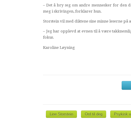
– Det å bry seg om andre mennesker for den de er
meg i skrivingen, forklarer hun.
Storstein vil med diktene sine minne leserne på at
– Jeg har opplevd at evnen til å være takknemlig 
fokus.
Karoline Løyning
Line Storstein
Ord til deg
Psykisk u