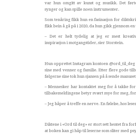
var hun omgitt av kunst og musikk. Det ført
synger og kan spille noen instrumenter.
Som tenåring fikk hun en fasinasjon for diktskr
fikk bein å gå på i 2020, da hun gikk gjennom en 
– Det er helt tydelig at jeg er mest kreati
inspirasjon i motgangstider, sier Storstein.
Hun opprettet Instagram kontoen @ord_til_deg f
sine med venner og familie. Etter flere gode ti
følgerne sine tok hun sjansen på å sende manuset t
– Mennesker har kontaktet meg for å takke for 
tilbakemeldingene betyr svært mye for meg, fort
– Jeg håper å treffe en nerve. En følelse, hos le
Diktene i «Ord til deg» er stort sett hentet fra f
at boken kan gi håp til leserne som sliter med psy