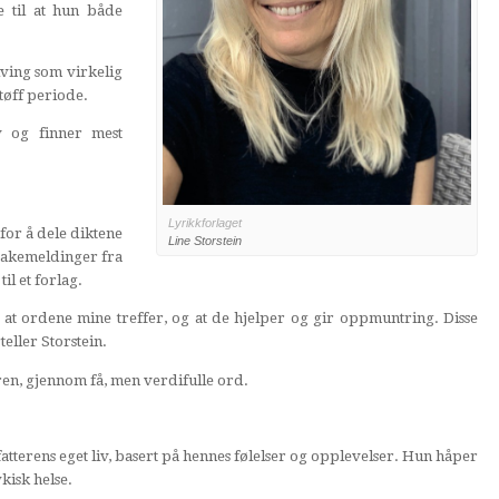
e til at hun både
iving som virkelig
tøff periode.
v og finner mest
Lyrikkforlaget
or å dele diktene
Line Storstein
lbakemeldinger fra
il et forlag.
at ordene mine treffer, og at de hjelper og gir oppmuntring. Disse
eller Storstein.
seren, gjennom få, men verdifulle ord.
orfatterens eget liv, basert på hennes følelser og opplevelser. Hun håper
kisk helse.