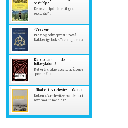
selvhjelp?
Er selvhjelpsbøker til god
selvhjelp? ...
«Tre i én»
Prost og sokneprest Trond
Bakkevigs bok «Treenigheten»
...
Narsissisme – er det en
folkesykdom?
Det er kanskje grunn til å reise
spørsmålet ...
Tilbake til Auschwitz-Birkenau
Boken «Auschwitz» som kom i
sommer inneholder ...