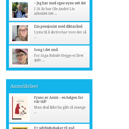
– Jeg har med egne øyne sett det
I 26 år har Ole André Lie
arbeidet tett ...
Ein pensjonist med diktarånd
Lysta til å skrive har vore der så
...
Song i det små
For Inga Robøle Hegge er livet
sjølv ...
Anmeldelser
Frans av Assisi – en helgen for
vår tid?
Man skal ikke ha gått så mange
...
Er selvhjelpsbøker til god