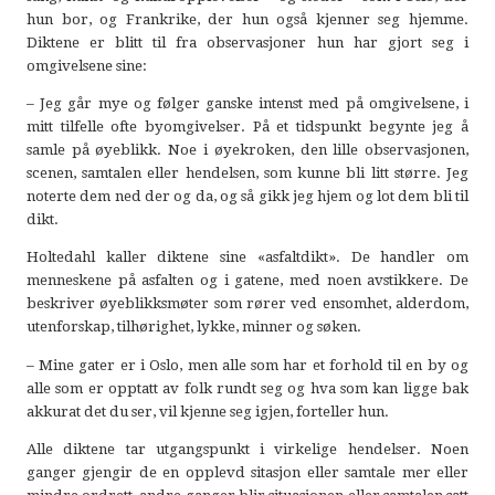
hun bor, og Frankrike, der hun også kjenner seg hjemme.
Diktene er blitt til fra observasjoner hun har gjort seg i
omgivelsene sine:
– Jeg går mye og følger ganske intenst med på omgivelsene, i
mitt tilfelle ofte byomgivelser. På et tidspunkt begynte jeg å
samle på øyeblikk. Noe i øyekroken, den lille observasjonen,
scenen, samtalen eller hendelsen, som kunne bli litt større. Jeg
noterte dem ned der og da, og så gikk jeg hjem og lot dem bli til
dikt.
Holtedahl kaller diktene sine «asfaltdikt». De handler om
menneskene på asfalten og i gatene, med noen avstikkere. De
beskriver øyeblikksmøter som rører ved ensomhet, alderdom,
utenforskap, tilhørighet, lykke, minner og søken.
– Mine gater er i Oslo, men alle som har et forhold til en by og
alle som er opptatt av folk rundt seg og hva som kan ligge bak
akkurat det du ser, vil kjenne seg igjen, forteller hun.
Alle diktene tar utgangspunkt i virkelige hendelser. Noen
ganger gjengir de en opplevd sitasjon eller samtale mer eller