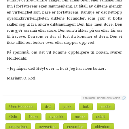
mindre ordrett, andre ganger blir situasjonen eller samtalen satt
inn i forfatterens egen sammenheng. Et fåtall av diktene gjengir
en virkelighet som bare er forfatterens. Kanskje er det nettopp
øyeblikksvirkeligheten diktene formidler, som gjør at boka
skiller seg ut fra andre diktsamlinger; Den lille, men store. Den
som gjør oss små eller store. Den som tråkker på oss eller får oss
til å sveve. Den som er der så fort du kommer ut døra. Den vi
ikke alltid ser, tenker over eller stopper opp ved.
På spørsmål om det vil komme oppfølgere til boken, svarer
Holdedahl:
– Jeg håper det! Høyt over ... hva? Jeg har noen tanker.
Mariann O. Roti
Stikkord i denne artikkelen
Unni Holtedahl
dikt
lyrikk
bok
steder
Oslo
Toten
øyeblikk
møter
asfalt
omgivelser
oversetter
ensomhet
alderdom