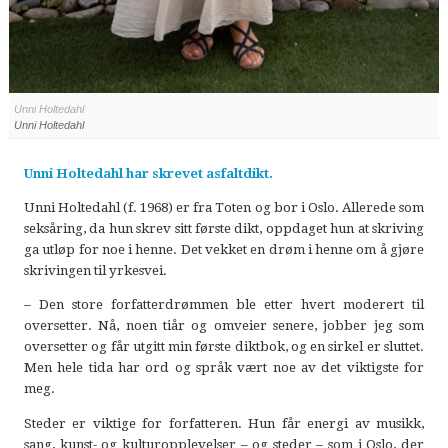
Unni Holtedahl
Unni Holtedahl
Unni Holtedahl har skrevet asfaltdikt.
Unni Holtedahl (f. 1968) er fra Toten og bor i Oslo. Allerede som
seksåring, da hun skrev sitt første dikt, oppdaget hun at skriving
ga utløp for noe i henne. Det vekket en drøm i henne om å gjøre
skrivingen til yrkesvei.
– Den store forfatterdrømmen ble etter hvert moderert til
oversetter. Nå, noen tiår og omveier senere, jobber jeg som
oversetter og får utgitt min første diktbok, og en sirkel er sluttet.
Men hele tida har ord og språk vært noe av det viktigste for
meg.
Steder er viktige for forfatteren. Hun får energi av musikk,
sang, kunst- og kulturopplevelser – og steder – som i Oslo, der