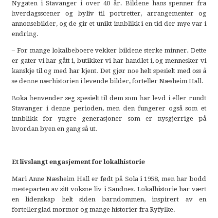
Nygaten i Stavanger i over 40 år. Bildene hans spenner fra
hverdagsscener og byliv til portretter, arrangementer og
annonsebilder, og de gir et unikt innblikk i en tid der mye var i
endring.
– For mange lokalbeboere vekker bildene sterke minner. Dette
er gater vi har gått i, butikker vi har handlet i, og mennesker vi
kanskje til og med har kjent. Det gjør noe helt spesielt med oss å
se denne nærhistorien i levende bilder, forteller Næsheim Hall.
Boka henvender seg spesielt til dem som har levd i eller rundt
Stavanger i denne perioden, men den fungerer også som et
innblikk for yngre generasjoner som er nysgjerrige på
hvordan byen en gang så ut.
Et livslangt engasjement for lokalhistorie
Mari Anne Næsheim Hall er født på Sola i 1958, men har bodd
mesteparten av sitt voksne liv i Sandnes. Lokalhistorie har vært
en lidenskap helt siden barndommen, inspirert av en
fortellerglad mormor og mange historier fra Ryfylke.