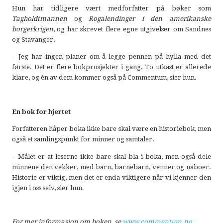
Hun har tidligere vært medforfatter på bøker som
Tagholdtmannen
og
Rogalendinger i den amerikanske
borgerkrigen
, og har skrevet flere egne utgivelser om Sandnes
og Stavanger.
– Jeg har ingen planer om å legge pennen på hylla med det
første. Det er flere bokprosjekter i gang. To utkast er allerede
klare, og én av dem kommer også på Commentum, sier hun.
En bok for hjertet
Forfatteren håper boka ikke bare skal være en historiebok, men
også et samlingspunkt for minner og samtaler.
– Målet er at leserne ikke bare skal bla i boka, men også dele
minnene den vekker, med barn, barnebarn, venner og naboer.
Historie er viktig, men det er enda viktigere når vi kjenner den
igjen i oss selv, sier hun.
For mer informasjon om boken, se
www.commentum.no
.