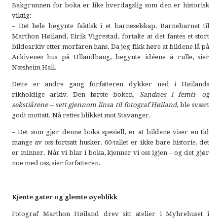
Bakgrunnen for boka er like hverdagslig som den er historisk
viktig:
– Det hele begynte faktisk i et barneselskap. Barnebarnet til
Marthon Høiland, Eirik Vigrestad, fortalte at det fantes et stort
bildearkiv etter morfaren hans. Da jeg fikk høre at bildene lå på
Arkivenes hus på Ullandhaug, begynte idéene å rulle, sier
Næsheim Hall.
Dette er andre gang forfatteren dykker ned i Høilands
rikholdige arkiv. Den første boken,
Sandnes i femti- og
sekstiårene – sett gjennom linsa til fotograf Høiland
, ble svært
godt mottatt. Nå rettes blikket mot Stavanger.
– Det som gjør denne boka spesiell, er at bildene viser en tid
mange av oss fortsatt husker. 60-tallet er ikke bare historie, det
er minner. Når vi blar i boka, kjenner vi oss igjen – og det gjør
noe med oss, sier forfatteren.
Kjente gater og glemte øyeblikk
Fotograf Marthon Høiland drev sitt atelier i Myhrehuset i