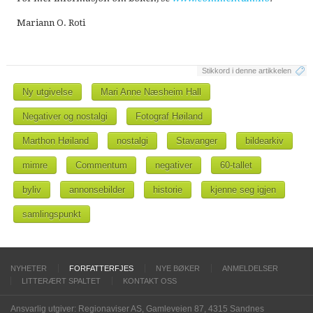
Mariann O. Roti
Stikkord i denne artikkelen
Ny utgivelse
Mari Anne Næsheim Hall
Negativer og nostalgi
Fotograf Høiland
Marthon Høiland
nostalgi
Stavanger
bildearkiv
mimre
Commentum
negativer
60-tallet
byliv
annonsebilder
historie
kjenne seg igjen
samlingspunkt
NYHETER
FORFATTERFJES
NYE BØKER
ANMELDELSER
LITTERÆRT SPALTET
KONTAKT OSS
Ansvarlig utgiver: Regionaviser AS, Gamleveien 87, 4315 Sandnes