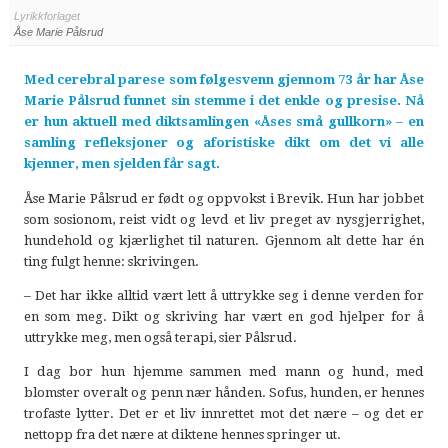
Lyrikkforlaget
Åse Marie Pålsrud
Med cerebral parese som følgesvenn gjennom 73 år har Åse
Marie Pålsrud funnet sin stemme i det enkle og presise. Nå
er hun aktuell med diktsamlingen «Åses små gullkorn» – en
samling refleksjoner og aforistiske dikt om det vi alle
kjenner, men sjelden får sagt.
Åse Marie Pålsrud er født og oppvokst i Brevik. Hun har jobbet
som sosionom, reist vidt og levd et liv preget av nysgjerrighet,
hundehold og kjærlighet til naturen. Gjennom alt dette har én
ting fulgt henne: skrivingen.
– Det har ikke alltid vært lett å uttrykke seg i denne verden for
en som meg. Dikt og skriving har vært en god hjelper for å
uttrykke meg, men også terapi, sier Pålsrud.
I dag bor hun hjemme sammen med mann og hund, med
blomster overalt og penn nær hånden. Sofus, hunden, er hennes
trofaste lytter. Det er et liv innrettet mot det nære – og det er
nettopp fra det nære at diktene hennes springer ut.