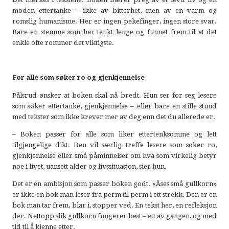
moden ettertanke – ikke av bitterhet, men av en varm og
romslig humanisme. Her er ingen pekefinger, ingen store svar.
Bare en stemme som har tenkt lenge og funnet frem til at det
enkle ofte rommer det viktigste.
For alle som søker ro og gjenkjennelse
Pålsrud ønsker at boken skal nå bredt. Hun ser for seg lesere
som søker ettertanke, gjenkjennelse – eller bare en stille stund
med tekster som ikke krever mer av deg enn det du allerede er.
– Boken passer for alle som liker ettertenksomme og lett
tilgjengelige dikt. Den vil særlig treffe lesere som søker ro,
gjenkjennelse eller små påminnelser om hva som virkelig betyr
noe i livet, uansett alder og livssituasjon, sier hun.
Det er en ambisjon som passer boken godt. «Åses små gullkorn»
er ikke en bok man leser fra perm til perm i ett strekk. Den er en
bok man tar frem, blar i, stopper ved. En tekst her, en refleksjon
der. Nettopp slik gullkorn fungerer best – ett av gangen, og med
tid til å kjenne etter.