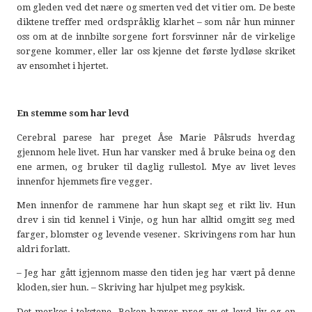
om gleden ved det nære og smerten ved det vi tier om. De beste
diktene treffer med ordspråklig klarhet – som når hun minner
oss om at de innbilte sorgene fort forsvinner når de virkelige
sorgene kommer, eller lar oss kjenne det første lydløse skriket
av ensomhet i hjertet.
En stemme som har levd
Cerebral parese har preget Åse Marie Pålsruds hverdag
gjennom hele livet. Hun har vansker med å bruke beina og den
ene armen, og bruker til daglig rullestol. Mye av livet leves
innenfor hjemmets fire vegger.
Men innenfor de rammene har hun skapt seg et rikt liv. Hun
drev i sin tid kennel i Vinje, og hun har alltid omgitt seg med
farger, blomster og levende vesener. Skrivingens rom har hun
aldri forlatt.
– Jeg har gått igjennom masse den tiden jeg har vært på denne
kloden, sier hun. – Skriving har hjulpet meg psykisk.
Det merkes i tekstene. Boken bærer preg av et levd liv og en