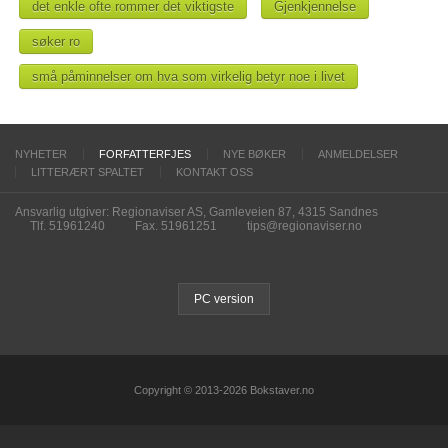
det enkle ofte rommer det viktigste
Gjenkjennelse
søker ro
små påminnelser om hva som virkelig betyr noe i livet
NYHETER
FORFATTERFJES
NYE BØKER
ANMELDELSER
LITTERÆRT SPALTET
KONTAKT OSS
Ansvarlig utgiver: Regionaviser AS, Gamleveien 87, 4315 Sandnes
Tlf. 51961240
Fax. 51961251
tips@regionaviser.no
PC version
Copyright © 2013-2026 Bokstaver.no