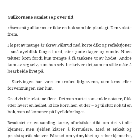
Gullkornene samlet seg over tid
«Åses små gullkorn» er ikke en bok som ble planlagt. Den vokste
frem.
I løpet av mange år skrev Pålsrud ned korte dikt og refleksjoner
– små øyeblikk fanget i ord, etter gode dager og vonde. Noen
tekster kom fordi hun trengte å få tankene ut av hodet. Andre
kom av seg selv, som hun selv beskriver det, som en stille måte å
bearbeide livet på.
– Skrivingen har vært en trofast følgesvenn, uten krav eller
forventninger, sier hun.
Gradvis ble tekstene flere. Det som startet som enkle notater, fikk
etter hvert en helhet. Et lite korn her, et der – og til slutt nok til en
bok, som nå kommer på Lyrikkforlaget.
Resultatet er en samling korte, aforistiske dikt om det vi alle
kjenner, men sjelden klarer å formulere. Med et enkelt og
presist språk skriver Pålsrud om ydmykhet og selverkjennelse,