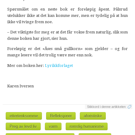
Spørsmålet om en neste bok er foreløpig åpent. Pålsrud
utelukker ikke at det kan komme mer, men er tydelig på at hun
ikke vil tvinge frem noe.
– Det viktigste for meg er at det får vokse frem naturlig, slik som
denne boken har gjort, sier hun.
Foreløpig er det «Åses små gullkorn» som gjelder – og for
mange lesere vil det trolig være mer enn nok.
Mer om boken her:
Lyrikkforlaget
Karen Iversen
Stikkord i denne artikkelen
ettertenksomme
Refleksjoner
aforistiske
Preg av levd liv
varm
romslig humanisme