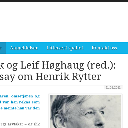
r
Anmeldelser
Litterært spaltet
Kontakt oss
og Leif Høghaug (red.):
essay om Henrik Rytter
11.01.2011
aren, omsetjaren og
tid var han rekna som
ge meinte han var den
rgs arvtakar – og slik