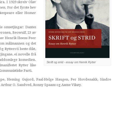
0-åra. I 1929 skreiv Olav
en. For det fyrste hev
akespeare eller Homer
e omsetjingar: Dantes
onen, Beowulf, 23 av
av Henrik Ibsens Peer
ay om målmannen og det
g Rytters ti beste dikt,
jingane, ei novelle frå
guddomlege komedien.
Skrift og strid - essay om Henrik Rytter
lmanifestet Rytter like
Kommunistiske Parti.
jerpe, Heming Gujord, Paal-Helge Haugen, Per Hovdenakk, Sindre
 Arthur O. Sandved, Ronny Spaans og Aasne Vikøy.