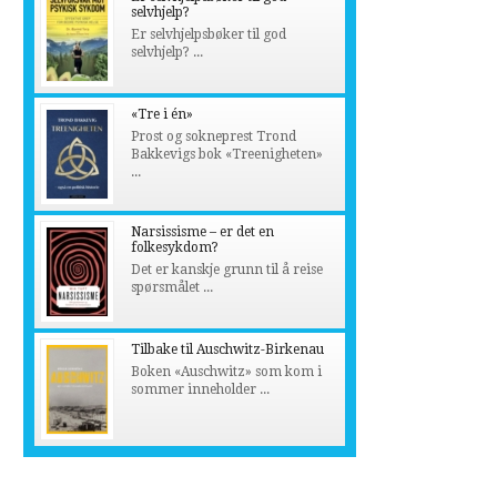
selvhjelp?
Er selvhjelpsbøker til god
selvhjelp? ...
«Tre i én»
Prost og sokneprest Trond
Bakkevigs bok «Treenigheten»
...
Narsissisme – er det en
folkesykdom?
Det er kanskje grunn til å reise
spørsmålet ...
Tilbake til Auschwitz-Birkenau
Boken «Auschwitz» som kom i
sommer inneholder ...