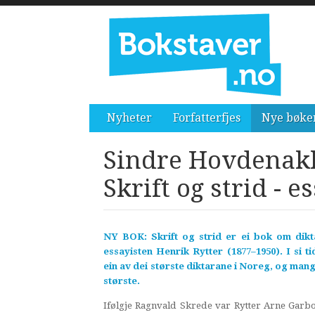
Nyheter
Forfatterfjes
Nye bøke
Sindre Hovdenakk 
Skrift og strid - 
NY BOK: Skrift og strid er ei bok om dikt
essayisten Henrik Rytter (1877–1950). I si 
ein av dei største diktarane i Noreg, og man
største.
Ifølgje Ragnvald Skrede var Rytter Arne Garbo