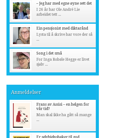
– Jeg har med egne øyne sett det
I 26 år har Ole André Lie
arbeidet tett ...
Ein pensjonist med diktarånd
Lysta til å skrive har vore der så
...
Song i det små
For Inga Robøle Hegge er livet
sjølv ...
Anmeldelser
Frans av Assisi – en helgen for
vår tid?
Man skal ikke ha gått så mange
...
Er selvhjelpsbøker til god