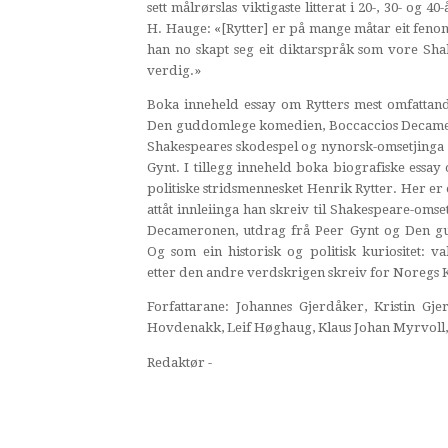
sett målrørslas viktigaste litterat i 20-, 30- og 4
H. Hauge: «[Rytter] er på mange måtar eit fenom
han no skapt seg eit diktarspråk som vore Sh
verdig.»
Boka inneheld essay om Rytters mest omfattand
Den guddomlege komedien, Boccaccios Decamer
Shakespeares skodespel og nynorsk-omsetjinga 
Gynt. I tillegg inneheld boka biografiske ess
politiske stridsmennesket Henrik Rytter. Her er ò
attåt innleiinga han skreiv til Shakespeare-omset
Decameronen, utdrag frå Peer Gynt og Den 
Og som ein historisk og politisk kuriositet: va
etter den andre verdskrigen skreiv for Noregs 
Forfattarane: Johannes Gjerdåker, Kristin G
Hovdenakk, Leif Høghaug, Klaus Johan Myrvoll,
Redaktør -