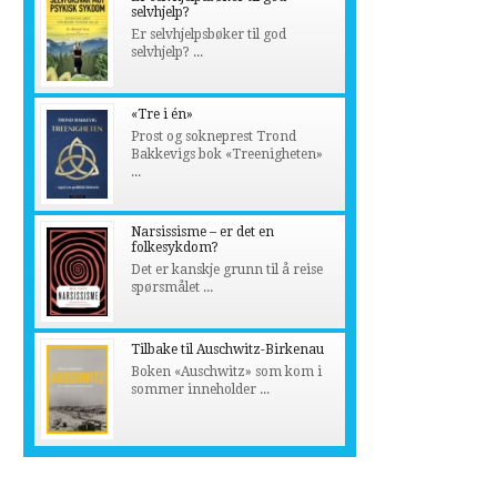
selvhjelp?
Er selvhjelpsbøker til god
selvhjelp? ...
«Tre i én»
Prost og sokneprest Trond
Bakkevigs bok «Treenigheten»
...
Narsissisme – er det en
folkesykdom?
Det er kanskje grunn til å reise
spørsmålet ...
Tilbake til Auschwitz-Birkenau
Boken «Auschwitz» som kom i
sommer inneholder ...