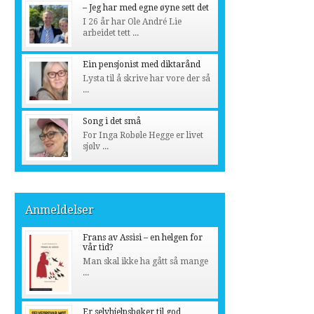
– Jeg har med egne øyne sett det
I 26 år har Ole André Lie
arbeidet tett ...
Ein pensjonist med diktarånd
Lysta til å skrive har vore der så
...
Song i det små
For Inga Robøle Hegge er livet
sjølv ...
Anmeldelser
Frans av Assisi – en helgen for
vår tid?
Man skal ikke ha gått så mange
...
Er selvhjelpsbøker til god