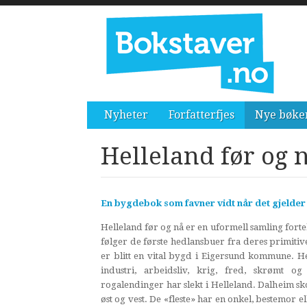
Nyheter
Forfatterfjes
Nye bøke
Helleland før og 
En bygdebok som favner vidt når det gjelder
Helleland før og nå er en uformell samling fortel
følger de første hedlansbuer fra deres primitive
er blitt en vital bygd i Eigersund kommune. Her
industri, arbeidsliv, krig, fred, skrømt og
rogalendinger har slekt i Helleland. Dalheim sko
øst og vest. De «fleste» har en onkel, bestemor e