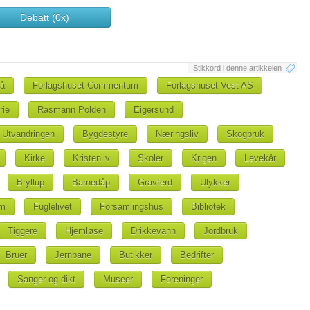
Debatt (0x)
Stikkord i denne artikkelen
nå
Forlagshuset Commentum
Forlagshuset Vest AS
rie
Rasmann Polden
Eigersund
Utvandringen
Bygdestyre
Næringsliv
Skogbruk
Kirke
Kristenliv
Skoler
Krigen
Levekår
Bryllup
Barnedåp
Gravferd
Ulykker
im
Fuglelivet
Forsamlingshus
Bibliotek
Tiggere
Hjemløse
Drikkevann
Jordbruk
Bruer
Jernbane
Butikker
Bedrifter
Sanger og dikt
Museer
Foreninger