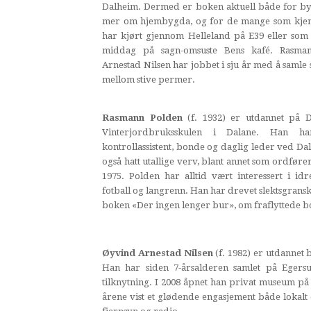
Dalheim. Dermed er boken aktuell både for byg
mer om hjembygda, og for de mange som kjen
har kjørt gjennom Helleland på E39 eller som 
middag på sagn-omsuste Bens kafé. Rasm
Arnestad Nilsen har jobbet i sju år med å samle s
mellom stive permer.
Rasmann Polden
(f. 1932) er utdannet på D
Vinterjordbruksskulen i Dalane. Han 
kontrollassistent, bonde og daglig leder ved Da
også hatt utallige verv, blant annet som ordfører
1975. Polden har alltid vært interessert i id
fotball og langrenn. Han har drevet slektsgransk
boken «Der ingen lenger bur», om fraflyttede bop
Øyvind Arnestad Nilsen
(f. 1982) er utdannet
Han har siden 7-årsalderen samlet på Egersu
tilknytning. I 2008 åpnet han privat museum på 
årene vist et glødende engasjement både lokalt 