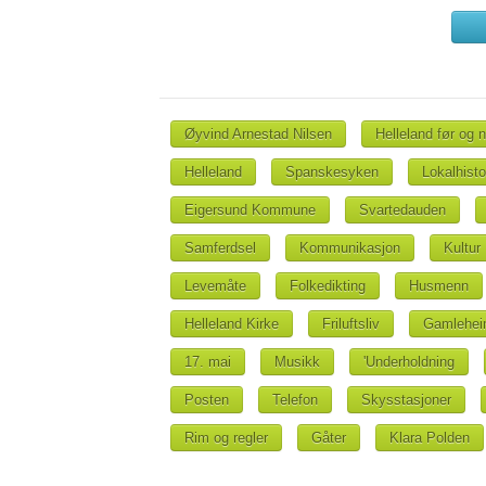
Øyvind Arnestad Nilsen
Helleland før og 
Helleland
Spanskesyken
Lokalhisto
Eigersund Kommune
Svartedauden
Samferdsel
Kommunikasjon
Kultur
Levemåte
Folkedikting
Husmenn
Helleland Kirke
Friluftsliv
Gamlehe
17. mai
Musikk
'Underholdning
Posten
Telefon
Skysstasjoner
Rim og regler
Gåter
Klara Polden