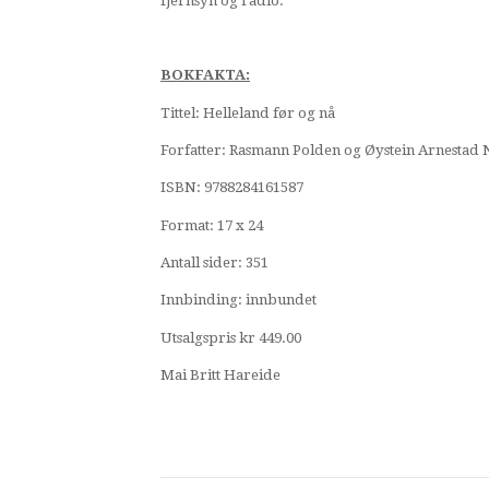
fjernsyn og radio.
BOKFAKTA:
Tittel: Helleland før og nå
Forfatter: Rasmann Polden og Øystein Arnestad 
ISBN: 9788284161587
Format: 17 x 24
Antall sider: 351
Innbinding: innbundet
Utsalgspris kr 449.00
Mai Britt Hareide