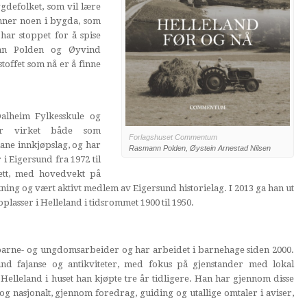
defolket, som vil lære
ner noen i bygda, som
har stoppet for å spise
ann Polden og Øyvind
toffet som nå er å finne
alheim Fylkesskule og
har virket både som
Forlagshuset Commentum
lane innkjøpslag, og har
Rasmann Polden, Øystein Arnestad Nilsen
 i Eigersund fra 1972 til
rett, med hovedvekt på
ning og vært aktivt medlem av Eigersund historielag. I 2013 ga han ut
lasser i Helleland i tidsrommet 1900 til 1950.
 barne- og ungdomsarbeider og har arbeidet i barnehage siden 2000.
nd fajanse og antikviteter, med fokus på gjenstander med lokal
Helleland i huset han kjøpte tre år tidligere. Han har gjennom disse
og nasjonalt, gjennom foredrag, guiding og utallige omtaler i aviser,