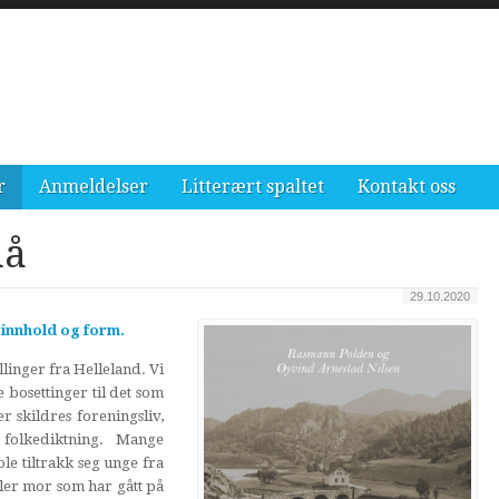
r
Anmeldelser
Litterært spaltet
Kontakt oss
nå
29.10.2020
 innhold og form.
linger fra Helleland. Vi
 bosettinger til det som
 skildres foreningsliv,
 folkediktning. Mange
le tiltrakk seg unge fra
ller mor som har gått på