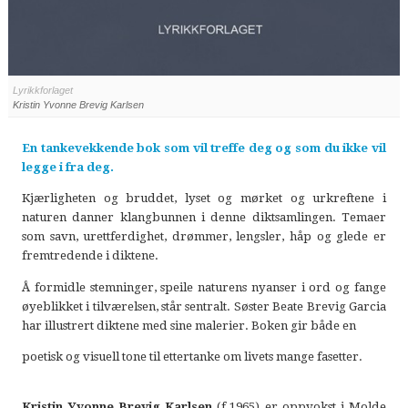
Lyrikkforlaget
Kristin Yvonne Brevig Karlsen
En tankevekkende bok som vil treffe deg og som du ikke vil
legge i fra deg.
Kjærligheten og bruddet, lyset og mørket og urkreftene i
naturen danner klangbunnen i denne diktsamlingen. Temaer
som savn, urettferdighet, drømmer, lengsler, håp og glede er
fremtredende i diktene.
Å formidle stemninger, speile naturens nyanser i ord og fange
øyeblikket i tilværelsen, står sentralt. Søster Beate Brevig Garcia
har illustrert diktene med sine malerier. Boken gir både en
poetisk og visuell tone til ettertanke om livets mange fasetter.
Kristin Yvonne Brevig Karlsen
(f.1965) er oppvokst i Molde