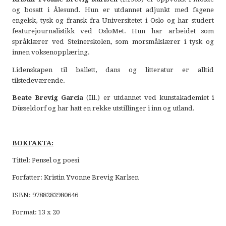
og bosatt i Ålesund. Hun er utdannet adjunkt med fagene
engelsk, tysk og fransk fra Universitetet i Oslo og har studert
featurejournalistikk ved OsloMet. Hun har arbeidet som
språklærer ved Steinerskolen, som morsmålslærer i tysk og
innen voksenopplæring.
Lidenskapen til ballett, dans og litteratur er alltid
tilstedeværende.
Beate Brevig Garcia
(Ill.) er utdannet ved kunstakademiet i
Düsseldorf og har hatt en rekke utstillinger i inn og utland.
BOKFAKTA:
Tittel: Pensel og poesi
Forfatter: Kristin Yvonne Brevig Karlsen
ISBN: 9788283980646
Format: 13 x 20