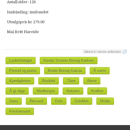
Antall sider: 126
Innbinding: innbundet
Utsalgspris kr 279.00
Mai Britt Hareide
Stikkord i denne artikkelen
Lyrikkforlaget
Kristin Yvonne Brevig Karlsen
Pensel og poesi
Beate Brevig Garcia
Å være
Kjærligheten
Bruddet
Tårer
Alene
Å gi slipp
Meditasjon
Naturen
Kraften
Dans
Ålesund
Oslo
OsloMet
Molde
Kristiansund