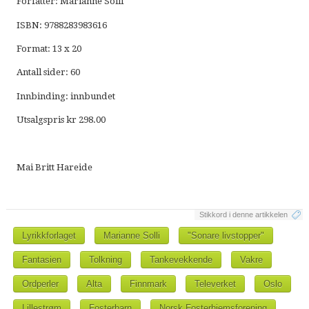
Forfatter: Marianne Solli
ISBN: 9788283983616
Format: 13 x 20
Antall sider: 60
Innbinding: innbundet
Utsalgspris kr 298.00
Mai Britt Hareide
Stikkord i denne artikkelen
Lyrikkforlaget
Marianne Solli
"Sonare livstopper"
Fantasien
Tolkning
Tankevekkende
Vakre
Ordperler
Alta
Finnmark
Televerket
Oslo
Lillestrøm
Fosterbarn
Norsk Fosterhjemsforening