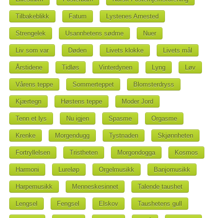
Tilbakeblikk
Fatum
Lystenes Arnested
Strengelek
Usannhetens sødme
Nuer
Liv som var
Døden
Livets klokke
Livets mål
Årstidene
Tidløs
Vinterdynen
Lyng
Løv
Vårens teppe
Sommerteppet
Blomsterdryss
Kjærtegn
Høstens teppe
Moder Jord
Tenn et lys
Nu igjen
Spasme
Orgasme
Krenke
Morgendugg
Tystnaden
Skjønnheten
Fortryllelsen
Tristheten
Morgondogga
Kosmos
Harmoni
Lureløp
Orgelmusikk
Banjomusikk
Harpemusikk
Menneskesinnet
Talende taushet
Lengsel
Fengsel
Elskov
Taushetens gull