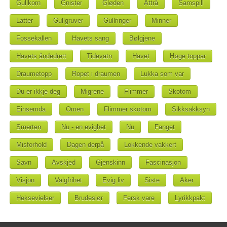
Gullkorn
Gnister
Gløden
Attrå
Samspill
Latter
Gullgruver
Gullringer
Minner
Fossekallen
Havets sang
Bølgjene
Havets åndedrett
Tidevatn
Havet
Høge toppar
Draumetopp
Ropet i draumen
Lukka som var
Du er ikkje deg
Migrene
Flimmer
Skotom
Einsemda
Omen
Flimmer skotom
Sikksakksyn
Smerten
Nu - en evighet
Nu
Fanget
Misforhold
Dagen derpå
Lokkende vakkert
Savn
Avskjed
Gjenskinn
Fascinasjon
Visjon
Valgfrihet
Evig liv
Siste
Aker
Heksevielser
Brudeslør
Fersk vare
Lyrikkpakt