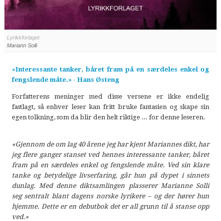
Lyrikkforlaget
Mariann Solli
«Interessante tanker, båret fram på en særdeles enkel og
fengslende måte.» - Hans Østeng
Forfatterens meninger med disse versene er ikke endelig
fastlagt, så enhver leser kan fritt bruke fantasien og skape sin
egen tolkning, som da blir den helt riktige ... for denne leseren.
«Gjennom de om lag 40 årene jeg har kjent Mariannes dikt, har
jeg flere ganger stanset ved hennes interessante tanker, båret
fram på en særdeles enkel og fengslende måte. Ved sin klare
tanke og betydelige livserfaring, går hun på dypet i sinnets
dunlag. Med denne diktsamlingen plasserer Marianne Solli
seg sentralt blant dagens norske lyrikere – og der hører hun
hjemme. Dette er en debutbok det er all grunn til å stanse opp
ved.»