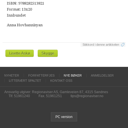
ISBN: 9788282513821
Format: 13x20
Innbundet
Anna Hovhannisyan
Stikkord i denne artikkelen
Lisette Askø
Skygge
NYHETER
FORFATTERFJES
NYE BØKER
ANMELDELSER
LITTERÆRT SPALTET
KONTAKT OSS
Ansvarlig utgiver: Regionaviser AS, Gamleveien 87, 4315 Sandnes
Tlf. 51961240
Fax. 51961251
tips@regionaviser.no
PC version