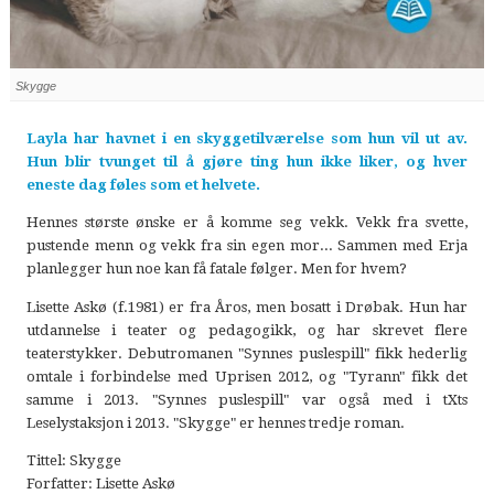
Skygge
Layla har havnet i en skyggetilværelse som hun vil ut av.
Hun blir tvunget til å gjøre ting hun ikke liker, og hver
eneste dag føles som et helvete.
Hennes største ønske er å komme seg vekk. Vekk fra svette,
pustende menn og vekk fra sin egen mor... Sammen med Erja
planlegger hun noe kan få fatale følger. Men for hvem?
Lisette Askø (f.1981) er fra Åros, men bosatt i Drøbak. Hun har
utdannelse i teater og pedagogikk, og har skrevet flere
teaterstykker. Debutromanen "Synnes puslespill" fikk hederlig
omtale i forbindelse med Uprisen 2012, og "Tyrann" fikk det
samme i 2013. "Synnes puslespill" var også med i tXts
Leselystaksjon i 2013. "Skygge" er hennes tredje roman.
Tittel: Skygge
Forfatter: Lisette Askø