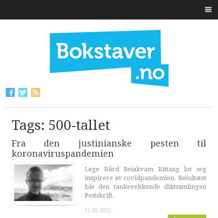
Tags: 500-tallet
Fra den justinianske pesten til
koronaviruspandemien
Lege Bård Reiakvam Kittang lot seg
inspirere av covidpandemien. Resultatet
ble den tankevekkende diktsamlingen
Pestskrift.
11.03.2022