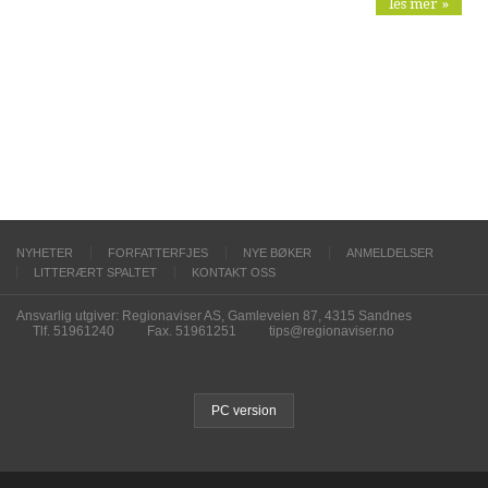
les mer »
NYHETER
FORFATTERFJES
NYE BØKER
ANMELDELSER
LITTERÆRT SPALTET
KONTAKT OSS
Ansvarlig utgiver: Regionaviser AS, Gamleveien 87, 4315 Sandnes
Tlf. 51961240
Fax. 51961251
tips@regionaviser.no
PC version