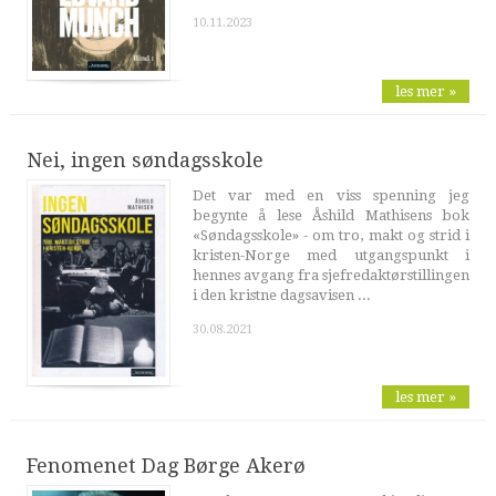
10.11.2023
les mer »
Nei, ingen søndagsskole
Det var med en viss spenning jeg
begynte å lese Åshild Mathisens bok
«Søndagsskole» - om tro, makt og strid i
kristen-Norge med utgangspunkt i
hennes avgang fra sjefredaktørstillingen
i den kristne dagsavisen ...
30.08.2021
les mer »
Fenomenet Dag Børge Akerø