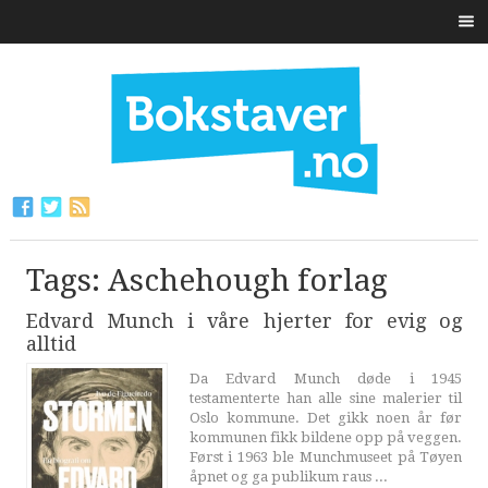
Tags: Aschehough forlag
Edvard Munch i våre hjerter for evig og
alltid
Da Edvard Munch døde i 1945
testamenterte han alle sine malerier til
Oslo kommune. Det gikk noen år før
kommunen fikk bildene opp på veggen.
Først i 1963 ble Munchmuseet på Tøyen
åpnet og ga publikum raus ...