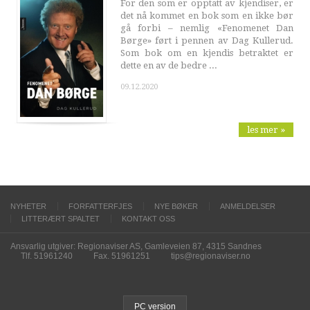
For den som er opptatt av kjendiser, er
det nå kommet en bok som en ikke bør
gå forbi – nemlig «Fenomenet Dan
Børge» ført i pennen av Dag Kullerud.
Som bok om en kjendis betraktet er
dette en av de bedre ...
09.12.2020
les mer »
NYHETER
FORFATTERFJES
NYE BØKER
ANMELDELSER
LITTERÆRT SPALTET
KONTAKT OSS
Ansvarlig utgiver: Regionaviser AS, Gamleveien 87, 4315 Sandnes
Tlf. 51961240
Fax. 51961251
tips@regionaviser.no
PC version