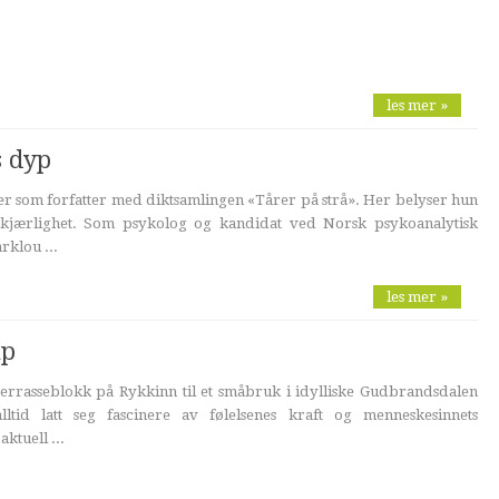
les mer »
s dyp
r som forfatter med diktsamlingen «Tårer på strå». Her belyser hun
 kjærlighet. Som psykolog og kandidat ved Norsk psykoanalytisk
rklou ...
les mer »
åp
rrasseblokk på Rykkinn til et småbruk i idylliske Gudbrandsdalen
lltid latt seg fascinere av følelsenes kraft og menneskesinnets
ktuell ...