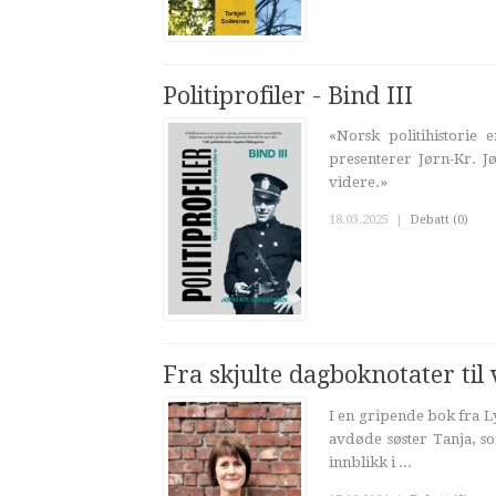
Politiprofiler - Bind III
«Norsk politihistorie 
presenterer Jørn-Kr. 
videre.»
18.03.2025
|
Debatt (0)
Fra skjulte dagboknotater ti
I en gripende bok fra Ly
avdøde søster Tanja, som
innblikk i ...