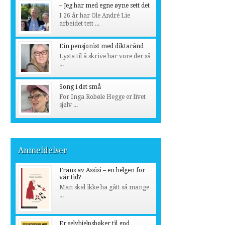
– Jeg har med egne øyne sett det
I 26 år har Ole André Lie
arbeidet tett ...
Ein pensjonist med diktarånd
Lysta til å skrive har vore der så
...
Song i det små
For Inga Robøle Hegge er livet
sjølv ...
Anmeldelser
Frans av Assisi – en helgen for
vår tid?
Man skal ikke ha gått så mange
...
Er selvhjelpsbøker til god