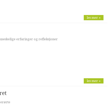
les mer »
neskelige erfaringer og refleksjoner
les mer »
ret
berørte