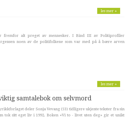
les mer »
er fremfor alt preget av mennesker. I Bind III av Politiprofiler
Jørgensen noen av de politifolkene som var med på å bære arven
les mer »
l viktig samtalebok om selvmord
rikkforlaget deler Sonja Vevang (53) tidligere ukjente tekster fra sin
 tok sitt eget liv i 1992. Boken «Vi to - livet uten deg» gir et unikt