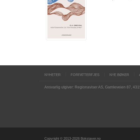
NYHETER
FORFATTERFJES
NYE BØKER
Ansvarlig utgiver: Regionaviser AS, Gamleveien 87, 43
Copyright © 2013-2026 Bokstaver.no