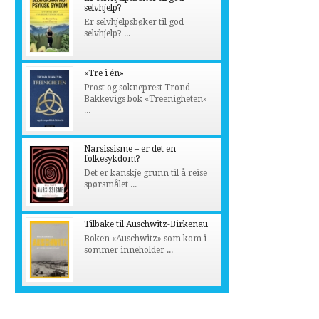
selvhjelp?
Er selvhjelpsbøker til god
selvhjelp? ...
«Tre i én»
Prost og sokneprest Trond
Bakkevigs bok «Treenigheten»
...
Narsissisme – er det en
folkesykdom?
Det er kanskje grunn til å reise
spørsmålet ...
Tilbake til Auschwitz-Birkenau
Boken «Auschwitz» som kom i
sommer inneholder ...