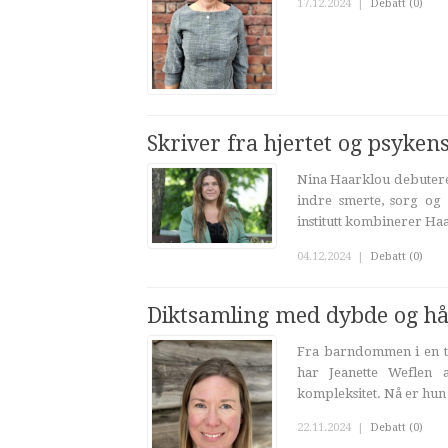
17.12.2024
|
Debatt (0)
Skriver fra hjertet og psyken
Nina Haarklou debutere
indre smerte, sorg og
institutt kombinerer Haa
04.12.2024
|
Debatt (0)
Diktsamling med dybde og h
Fra barndommen i en te
har Jeanette Weflen a
kompleksitet. Nå er hun a
22.11.2024
|
Debatt (0)