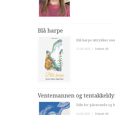
Blå harpe
Blå harpe uttrykker men
12.09.2024
|
Debatt (0)
Ventemannen og tentakkeldy
Dikt for pårørande og 
14.03.2023
|
Debatt (0)