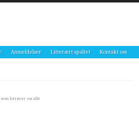
r
Anmeldelser
Litterært spaltet
Kontakt oss
 som berører oss alle