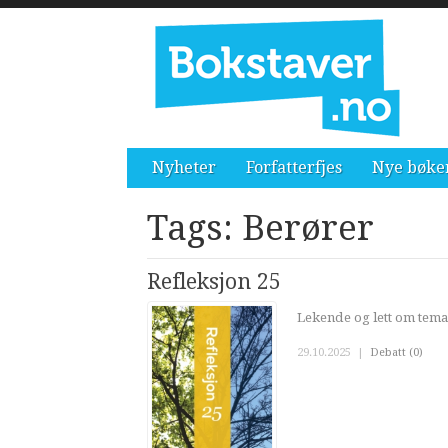
Nyheter
Forfatterfjes
Nye bøke
Tags: Berører
Refleksjon 25
Lekende og lett om tema
29.10.2025
|
Debatt (0)