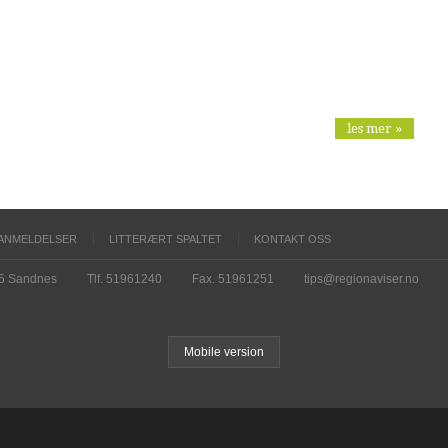
les mer »
ANMELDELSER
LITTERÆRT SPALTET
KONTAKT OSS
15 Sandnes
Tlf. 51961240
Fax. 51961251
tips@regionaviser.no
Mobile version